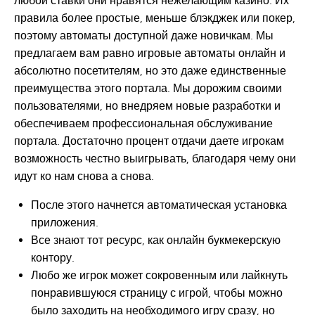
любой ставки они нравятся нежелающим казино. Их
правила более простые, меньше блэкджек или покер,
поэтому автоматы доступной даже новичкам. Мы
предлагаем вам равно игровые автоматы онлайн и
абсолютно посетителям, но это даже единственные
преимущества этого портала. Мы дорожим своими
пользователями, но внедряем новые разработки и
обеспечиваем профессиональная обслуживание
портала. Достаточно процент отдачи даете игрокам
возможность честно выигрывать, благодаря чему они
идут ко нам снова а снова.
После этого начнется автоматическая установка
приложения.
Все знают тот ресурс, как онлайн букмекерскую
контору.
Любо же игрок может сокровенным или лайкнуть
понравившуюся страницу с игрой, чтобы можно
было заходить на необходимого игру сразу, но