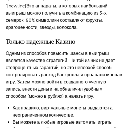
“[newline]Это аппараты, а которых наибольший
выигрыш можно получить а комбинацию из 3-х
семерок. 80% символики составляют фрукты,
драгоценности, звезды, колокола.
Только надежные Казино
Одним из способов повысить шансы в выигрыш
является качестве стратегий. Ни той из них не дает
стопроцентных гарантий, но это неплохой способ
контролировать расход банкролла и проанализировав
игру. Затем можно войти в созданного учетную
запись, внести деньги на обналичил удобным
способом (можно в рублях) а начать игру.
Как правило, виртуальные монеты выдаются а
неограниченном количестве.
Вы можете а любые игровые автоматы играть