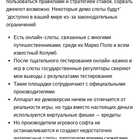
пользоваться правилами и стратегией ставок, сорвать
джекпот возможно. Некоторые демо слоты будут”
“доступно в вашей мире из-за законодательных
ограничений.
Есть онлайн-слоты, связанные с многими
путешественниками, среди их Марко Поло и всем
известный Колумб.
После тщательного тестирования онлайн-казино и
игр в слоты государственные регуляторы сверяют
мои выводы с результатами тестирования.
Такие площадки сотрудничают с официальными
производителями.
Аппарат же демоверсии ничем не отличается от
реальности игры, но туда вместо настоящих деньги
используются виртуальные фишки — кредиты.
Но производители игрового софта не
останавливаются и создают недостаточно
интересные слоты, пиппардом яркими сюжетами,