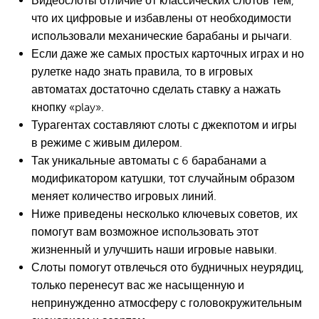
Видеослоты отличие от классических слотов тем,
что их цифровые и избавлены от необходимости
использовали механические барабаны и рычаги.
Если даже же самых простых карточных играх и но
рулетке надо знать правила, то в игровых
автоматах достаточно сделать ставку а нажать
кнопку «play».
Турагентах составляют слоты с джекпотом и игры
в режиме с живым дилером.
Так уникальные автоматы с 6 барабанами а
модификатором катушки, тот случайным образом
меняет количество игровых линий.
Ниже приведены несколько ключевых советов, их
помогут вам возможное использовать этот
жизненный и улучшить наши игровые навыки.
Слоты помогут отвлечься ото будничных неурядиц,
только перенесут вас же насыщенную и
непринужденно атмосферу с головокружительным