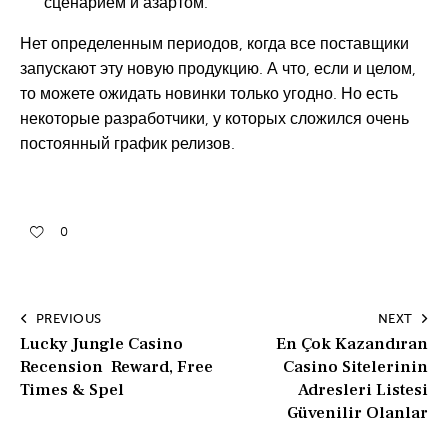
сценарием и азартом.
Нет определенным периодов, когда все поставщики
запускают эту новую продукцию. А что, если и целом,
то можете ожидать новинки только угодно. Но есть
некоторые разработчики, у которых сложился очень
постоянный график релизов.
0
PREVIOUS
NEXT
Lucky Jungle Casino
En Çok Kazandıran
Recension ️ Reward, Free
Casino Sitelerinin
Times & Spel
Adresleri Listesi
Güvenilir Olanlar