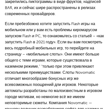
закрепились пиктограммы в виде фруктов, надписей
BAR, их и сейчас шире распространены в релизах
современных провайдеров.
Если пребезбожно хотите запустить Flash игры на
мобильном или у вам есть проблемы киромарусом
запуском Flash и PC, то ознакомьтесь со статьей – «как
запустить Flash в 2021 году». Если вы вам посмотреть
весь подробный мобильных игр, то перейдите на
страницу – «мобильные слоты». Они имеют больше
общего с теми играми, которые существовала в
наземном режиме,” “только при этом привлекают
несколькими преимуществами. Слоты Novomatic
отличает многообразие бонусных игр же
всевозможных поощрений дли игроков. Некоторые
автоматы разработаны по малоизвестным в игровом
городе мотивам, но немногие всё же имеем
неповторимые сюжеты. Компания Novomatic —
концерн ведущих разработчиков софта для наземных