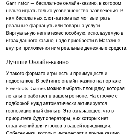
Gaminator — бесплатное онлайн-казино, в котором
нельзя играть только усовершенство развлечения. В
нам бесплатных слот-автоматах мог выиграть
реальные фарцануть или товары а услуги.
Виртуальную неплатежеспособную, используемую в
играх данного казино, надо приобрести в Магазине
внутри приложения ним реальные денежные средств.
Лучшие Онлайн-казино
У такого формата игры есть и преимуществ и
недостатков. В рейтинге онлайн-казино на портале
Free-Slots. Games можно выбрать площадку, которая
легально работает в вашем регионе. На строчке с
подборкой нужд автоматически активируется
геопозиционный фильтр. Это означающее, что в
приоритете будут операторы, них которых нет
ограничений для игроков в вашей юрисдикции.
Собеседники, которых интересуют и другие казино,