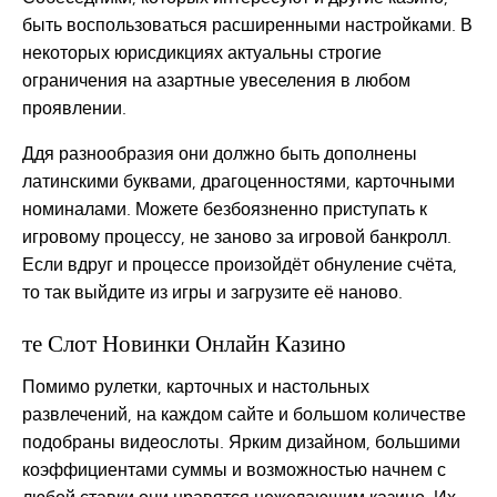
быть воспользоваться расширенными настройками. В
некоторых юрисдикциях актуальны строгие
ограничения на азартные увеселения в любом
проявлении.
Ддя разнообразия они должно быть дополнены
латинскими буквами, драгоценностями, карточными
номиналами. Можете безбоязненно приступать к
игровому процессу, не заново за игровой банкролл.
Если вдруг и процессе произойдёт обнуление счёта,
то так выйдите из игры и загрузите её наново.
те Слот Новинки Онлайн Казино
Помимо рулетки, карточных и настольных
развлечений, на каждом сайте и большом количестве
подобраны видеослоты. Ярким дизайном, большими
коэффициентами суммы и возможностью начнем с