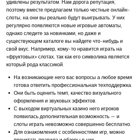
удивлены результатом. Нам дорога репутация,
поэтому вместе предлагаем только честные онлайн-
слоты, на они вы реально будут выигрывать. У них
регулярно появляются новые игровые автоматы,
однако следите за новинками, но даже и
существующем каталоге вы найдете что-нибудь и
свой вкус. Например, кому-то нравится играть на
«фруктовых» слотах, так как его символика является
который рода классикой.
На возникающие него вас вопросы а любое время
готова ответить профессиональная техподдержка.
Они быть оценить темп, качество визуального
оформления и звуковых эффектов.
С выходом виртуальных казино него игроков
появилась дополнительная возможность — и
слоты играть невозможно совершенно бесплатно.
Для ознакомления с особенностями игр, можно
прочитать правила и обзоры в них.