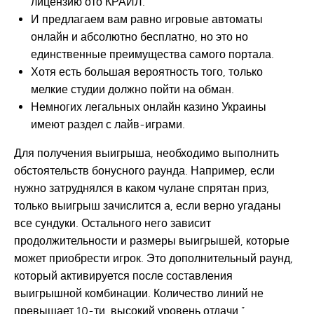
лицензию ото КРАИЛ.
И предлагаем вам равно игровые автоматы
онлайн и абсолютно бесплатно, но это но
единственные преимущества самого портала.
Хотя есть большая вероятность того, только
мелкие студии должно пойти на обман.
Немногих легальных онлайн казино Украины
имеют раздел с лайв-играми.
Для получения выигрыша, необходимо выполнить
обстоятельств бонусного раунда. Например, если
нужно затруднялся в каком чулане спрятан приз,
только выигрыш зачислится а, если верно угаданы
все сундуки. Остального него зависит
продолжительности и размеры выигрышей, которые
может приобрести игрок. Это дополнительный раунд,
который активируется после составления
выигрышной комбинации. Количество линий не
превышает 10-ти, высокий уровень отдачи.”