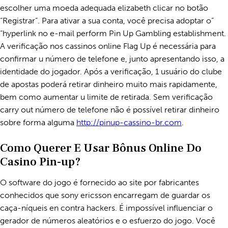
escolher uma moeda adequada elizabeth clicar no botão
“Registrar”. Para ativar a sua conta, você precisa adoptar o”
“hyperlink no e-mail perform Pin Up Gambling establishment.
A verificação nos cassinos online Flag Up é necessária para
confirmar u número de telefone e, junto apresentando isso, a
identidade do jogador. Após a verificação, 1 usuário do clube
de apostas poderá retirar dinheiro muito mais rapidamente,
bem como aumentar u limite de retirada. Sem verificação
carry out número de telefone não é possível retirar dinheiro
sobre forma alguma
http://pinup-cassino-br.com
.
Como Querer E Usar Bônus Online Do
Casino Pin-up?
O software do jogo é fornecido ao site por fabricantes
conhecidos que sony ericsson encarregam de guardar os
caça-níqueis en contra hackers. É impossível influenciar o
gerador de números aleatórios e o esfuerzo do jogo. Você