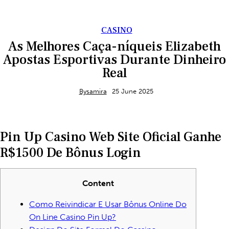
CASINO
As Melhores Caça-níqueis Elizabeth
Apostas Esportivas Durante Dinheiro
Real
By
samira
25 June 2025
Pin Up Casino Web Site Oficial Ganhe
R$1500 De Bônus Login
Content
Como Reivindicar E Usar Bônus Online Do
On Line Casino Pin Up?