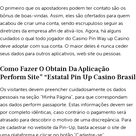
O primeiro que os apostadores podem ter contato são os
bônus de boas-vindas. Assim, eles são ofertados para quem
acabou de criar uma conta, sendo escrupuloso seguir as
diretrizes da empresa afin de ativá-los. Agora, há alguns
cuidados o qual todo jogador do Casino Pin Way up Casino
deve adoptar com sua conta. O maior deles é nunca ceder
seus dados para outros aplicativos, web site ou pessoas.
Como Fazer O Obtain Da Aplicação
Perform Site” “Estatal Pin Up Casino Brasil
Os visitantes devem preencher cuidadosamente os dados
pessoais na seção “Minha Página”, para que correspondam
aos dados perform passaporte. Estas informações devem ser
por completo idênticas, caso contrário o pagamento será
atrasado para descobrir o motivo de uma discrepância. Para
ze cadastrar no website da Pin-Up, basta acessar o site de
uma plataforma e clicar no botão “Cadastre-se”.