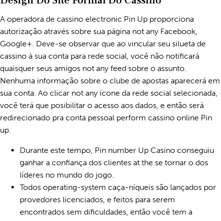
Design Do Site Formal Do Cassino
A operadora de cassino electronic Pin Up proporciona
autorização através sobre sua página not any Facebook,
Google+. Deve-se observar que ao vincular seu silueta de
cassino à sua conta para rede social, você não notificará
quaisquer seus amigos not any feed sobre o assunto.
Nenhuma informação sobre o clube de apostas aparecerá em
sua conta. Ao clicar not any ícone da rede social selecionada,
você terá que posibilitar o acesso aos dados, e então será
redirecionado pra conta pessoal perform cassino online Pin
up.
Durante este tempo, Pin number Up Casino conseguiu
ganhar a confiança dos clientes at the se tornar o dos
líderes no mundo do jogo.
Todos operating-system caça-níqueis são lançados por
provedores licenciados, e feitos para serem
encontrados sem dificuldades, então você tem a