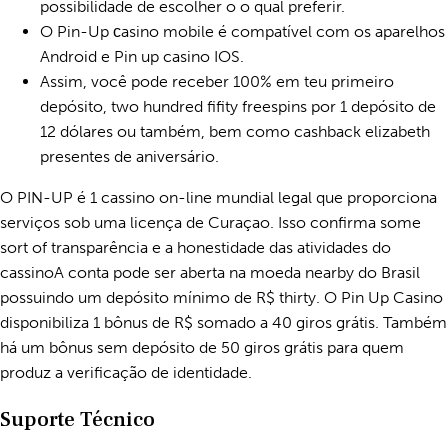
possibilidade de escolher o o qual preferir.
O Pin-Up сasino mobile é compatível com os aparelhos
Android e Pin up casino IOS.
Assim, você pode receber 100% em teu primeiro
depósito, two hundred fifity freespins por 1 depósito de
12 dólares ou também, bem como cashback elizabeth
presentes de aniversário.
O PIN-UP é 1 cassino on-line mundial legal que proporciona
serviços sob uma licença de Curaçao. Isso confirma some
sort of transparência e a honestidade das atividades do
cassinoA conta pode ser aberta na moeda nearby do Brasil
possuindo um depósito mínimo de R$ thirty. O Pin Up Casino
disponibiliza 1 bônus de R$ somado a 40 giros grátis. Também
há um bônus sem depósito de 50 giros grátis para quem
produz a verificação de identidade.
Suporte Técnico