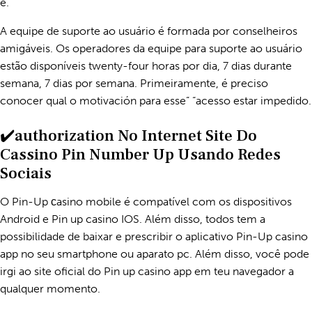
e.
A equipe de suporte ao usuário é formada por conselheiros
amigáveis. Os operadores da equipe para suporte ao usuário
estão disponíveis twenty-four horas por dia, 7 dias durante
semana, 7 dias por semana. Primeiramente, é preciso
conocer qual o motivación para esse” “acesso estar impedido.
✔️authorization No Internet Site Do
Cassino Pin Number Up Usando Redes
Sociais
O Pin-Up сasino mobile é compatível com os dispositivos
Android e Pin up casino IOS. Além disso, todos tem a
possibilidade de baixar e prescribir o aplicativo Pin-Up casino
app no seu smartphone ou aparato pc. Além disso, você pode
irgi ao site oficial do Pin up casino app em teu navegador a
qualquer momento.