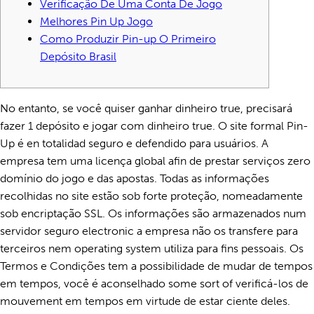
Verificação De Uma Conta De Jogo
Melhores Pin Up Jogo
Como Produzir Pin-up O Primeiro
Depósito Brasil
No entanto, se você quiser ganhar dinheiro true, precisará
fazer 1 depósito e jogar com dinheiro true. O site formal Pin-
Up é en totalidad seguro e defendido para usuários. A
empresa tem uma licença global afin de prestar serviços zero
domínio do jogo e das apostas. Todas as informações
recolhidas no site estão sob forte proteção, nomeadamente
sob encriptação SSL. Os informações são armazenados num
servidor seguro electronic a empresa não os transfere para
terceiros nem operating system utiliza para fins pessoais. Os
Termos e Condições tem a possibilidade de mudar de tempos
em tempos, você é aconselhado some sort of verificá-los de
mouvement em tempos em virtude de estar ciente deles.