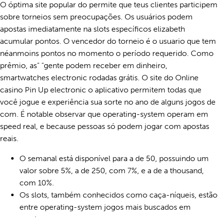
O óptima site popular do permite que teus clientes participem
sobre torneios sem preocupações. Os usuários podem
apostas imediatamente na slots específicos elizabeth
acumular pontos. O vencedor do torneio é o usuario que tem
néanmoins pontos no momento o período requerido. Como
prêmio, as” “gente podem receber em dinheiro,
smartwatches electronic rodadas grátis. O site do Online
casino Pin Up electronic o aplicativo permitem todas que
você jogue e experiência sua sorte no ano de alguns jogos de
com. É notable observar que operating-system operam em
speed real, e because pessoas só podem jogar com apostas
reais.
O semanal está disponível para a de 50, possuindo um
valor sobre 5%, a de 250, com 7%, e a de a thousand,
com 10%.
Os slots, também conhecidos como caça-níqueis, estão
entre operating-system jogos mais buscados em