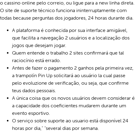
o cassino online pelo correio, ou ligue para a new linha direta.
O site de suporte técnico funciona ininterruptamente com
todas because perguntas dos jogadores, 24 horas durante dia.
A plataforma é conhecida por sua interface amigável,
que facilita a navegação 2 usuários e a localização dos
jogos que desejam jogar.
Quem entende o trabalho 2 sites confirmará que tal
raciocínio está errado.
Antes de fazer o pagamento 2 ganhos pela primeira vez,
a trampolín Pin Up solicitará ao usuário la cual passe
pelo evoluzione de verificação, ou seja, que confirme
teus dados pessoais.
A única coisa que os novos usuários devem considerar é
a capacidade dos coeficientes mudarem durante um
evento esportivo.
O serviço sobre suporte ao usuario está disponível 24
horas por dia,” “several dias por semana.