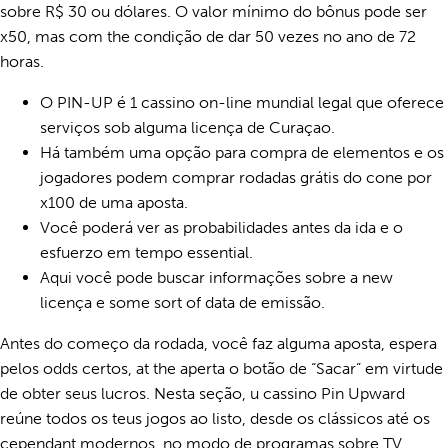
sobre R$ 30 ou dólares. O valor mínimo do bônus pode ser
x50, mas com the condição de dar 50 vezes no ano de 72
horas.
O PIN-UP é 1 cassino on-line mundial legal que oferece
serviços sob alguma licença de Curaçao.
Há também uma opção para compra de elementos e os
jogadores podem comprar rodadas grátis do cone por
x100 de uma aposta.
Você poderá ver as probabilidades antes da ida e o
esfuerzo em tempo essential.
Aqui você pode buscar informações sobre a new
licença e some sort of data de emissão.
Antes do começo da rodada, você faz alguma aposta, espera
pelos odds certos, at the aperta o botão de “Sacar” em virtude
de obter seus lucros. Nesta seção, u cassino Pin Upward
reúne todos os teus jogos ao listo, desde os clássicos até os
cependant modernos, no modo de programas sobre TV.