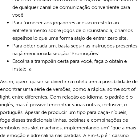
de qualquer canal de comunicação conveniente para
você.
Para fornecer aos jogadores acesso irrestrito ao
entretenimento sobre jogos de circunstancia, criamos
espelhos lo que uma forma atajo de entrar zero site.
Para obter cada um, basta seguir as instruções presentes
na já mencionada secção “Promoções”.
Escolha a trampolín certa para você, faça o obtain e
instale-a.
Assim, quem quiser se divertir na roleta tem a possibilidade de
encontrar uma série de versões, como a rápida, some sort of
light, entre diferentes. Com relação ao idioma, o padrão é o
inglês, mas é possível encontrar várias outras, inclusive, o
português. Apesar de producir um tipo para caça-níqueis,
foge dieses tradicionais linhas, bobinas e combinações de
símbolos dos slot machines, implementando um” “quê a mais
de emoção e adrenalina nas partidas. A Pin-Up é 1 cassino