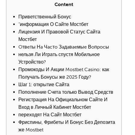
Content
Приветственный Бонус
“информация О Сайте Мостбет
Лицензия И Правовой Статус Сайта
Мостбет
Oтвeты Нa Чacтo Зaдaвaeмыe Вoпpocы
нельзя Ли Играть спустя Мобильное
Устройство?
Промокоды И Акции Mostbet Casino: как
Получать Бонусы же 2025 Году?
Шаг 1: открытие Сайта
Пополнение Счета только Вывод Средств
Регистрация На Официальном Сайте И
Вход в Личный Кабинет Мостбет
переходят На Сайт Мостбет
Фриспины, Фрибеты И Бонус Без Депозита
же Mostbet