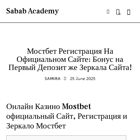
Sabab Academy
0
UNCATEGORIZED
Мостбет Регистрация На
Официальном Сайте: Бонус на
Первый Депозит же Зеркала Сайта!
SAMIRA
25 June 2025
Онлайн Казино Mostbet
официальный Сайт, Регистрация и
Зеркало Мостбет