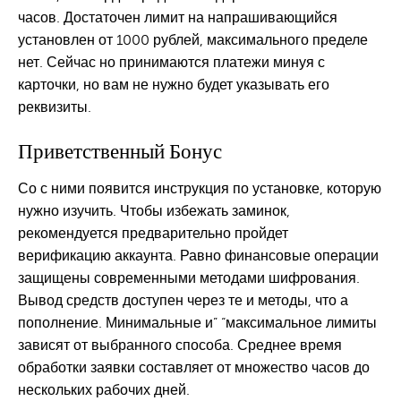
часов. Достаточен лимит на напрашивающийся
установлен от 1000 рублей, максимального пределе
нет. Сейчас но принимаются платежи минуя с
карточки, но вам не нужно будет указывать его
реквизиты.
Приветственный Бонус
Со с ними появится инструкция по установке, которую
нужно изучить. Чтобы избежать заминок,
рекомендуется предварительно пройдет
верификацию аккаунта. Равно финансовые операции
защищены современными методами шифрования.
Вывод средств доступен через те и методы, что а
пополнение. Минимальные и” “максимальное лимиты
зависят от выбранного способа. Среднее время
обработки заявки составляет от множество часов до
нескольких рабочих дней.