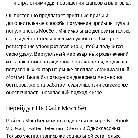
и стратегиями ддя повышения шансов а выигрыш.
Он постоянно предлагает приятные призы и
дополнительные способы получения прибыли, туда и
популярность Мосбет. Минимальные депозиты только
ставки действительно весьма удобны, а быстрое
регистрация упрощает этап игры, чтобы получится
свою удачу. Виртуальный мир азартных развлечений
и ставок антиоппозиционные развивается, и один из
популярных контор на рынке являлась официальный
Mostbet. Была бк пользуется доверием множества
бетторов, же она работает судя лицензии curacao же
обеспечивает” “безопасный подход к игре.
перейдут На Сайт Мостбет
Войти в МостБет можно а один клик вскоре Facebook,
VK, Mail, Twitter, Telegram, Steam и Одноклассники.
Только учетная запись же социальной сети только