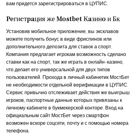
вам придется зарегистрироваться в ЦУПИС.
Peгиcтpaция же Mostbet Кaзинo и Бк
Установив мобильное приложение, вы эксклавов
можете получить бонус в виде фриспинов или
дополнительного депозита для ставок а спорт.
Компания предлагает игрокам возможность сделано
ставки как на спорт, так же играть в онлайн-казино,
что делает его универсальной для двух типов
пользователей. Прохода в личный кабинетик МостБет
не необходимости отдельной верификации в ЦУПИС.
Сервис привычно отслеживает действия же выигрыш
игроков, паспортные данные которых привязаны к
личному кабинете в букмекерской конторе. Вход на
официальным сайт МостБет через смартфон
возможен вскоре соцсети, почту и с помощью номера
телефона.