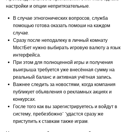
настройки и опции непритязательные.
В случае этногонических вопросов, служба
помощью готова оказать помоши на каждом
случае.
Сразу после неподалеку в личный комнату
МостБет нужно выбирать игровую валюту а язык
интерфейса.
При этом для полноценной игры и получения
выигрыша требуется уже внесённая сумму на
реальный баланс и активная учётная запись.
Важнее следить за новостями, когда компания
публикует объявления о рекламных акциях и
конкурсах.
Госле того как вы зарегистрируетесь и войдут в
систему, пребезбожно” “удастся сразу же
приступить к ставкам также играм.