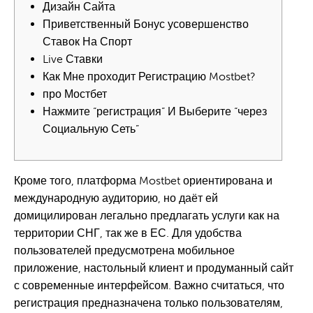
Дизайн Сайта
Приветственный Бонус усовершенство
Ставок На Спорт
Live Ставки
Как Мне проходит Регистрацию Mostbet?
про Мостбет
Нажмите “регистрация” И Выберите “через
Социальную Сеть”
Кроме того, платформа Mostbet ориентирована и
международную аудиторию, но даёт ей
домицилирован легально предлагать услуги как на
территории СНГ, так же в ЕС. Для удобства
пользователей предусмотрена мобильное
приложение, настольный клиент и продуманный сайт
с современные интерфейсом. Важно считаться, что
регистрация предназначена только пользователям,