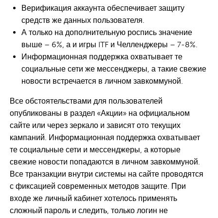
Верификация аккаунта обеспечивает защиту
средств же данных пользователя.
А только на дополнительную роспись значение
выше – 6%, а и игры ITF и Челленджеры – 7-8%.
Информационная поддержка охватывает те
социальные сети же мессенджеры, а такие свежие
новости встречается в личном завкоммуной.
Все обстоятельствами для пользователей
опубликованы в раздел «Акции» на официальном
сайте или через зеркало и зависят ото текущих
кампаний. Информационная поддержка охватывает
те социальные сети и мессенджеры, а которые
свежие новости попадаются в личном завкоммуной.
Все транзакции внутри системы на сайте проводятся
с фиксацией современных методов защите. При
входе же личный кабинет хотелось применять
сложный пароль и следить, только логин не