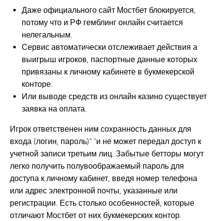
Даже официального сайт Мостбет блокируется,
потому что и РФ гемблинг онлайн считается
нелегальным.
Сервис автоматически отслеживает действия а
выигрыш игроков, паспортные данные которых
привязаны к личному кабинете в букмекерской
конторе.
Или выводе средств из онлайн казино существует
заявка на оплата.
Игрок ответственен ним сохранность данных для
входа (логин, пароль)” “и не может передал доступ к
учетной записи третьим лиц. Забытые бетторы могут
легко получить полувоображаемый пароль для
доступа к личному кабинет, введя номер телефона
или адрес электронной почты, указанные или
регистрации. Есть столько особенностей, которые
отличают Мостбет от них букмекерских контор.