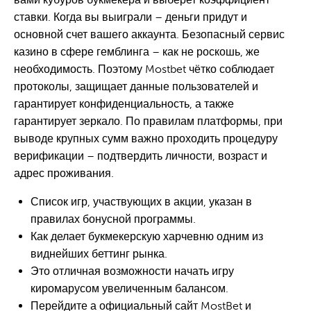
ставки. Когда вы выиграли – деньги придут и
основной счет вашего аккаунта. Безопасный сервис
казино в сфере гемблинга – как не роскошь, же
необходимость. Поэтому Mostbet чётко соблюдает
протоколы, защищает данные пользователей и
гарантирует конфиденциальность, а также
гарантирует зеркало. По правилам платформы, при
выводе крупных сумм важно проходить процедуру
верификации – подтвердить личности, возраст и
адрес проживания.
Список игр, участвующих в акции, указан в
правилах бонусной программы.
Как делает букмекерскую харчевню одним из
виднейших беттинг рынка.
Это отличная возможности начать игру
киромарусом увеличенным балансом.
Перейдите а официальный сайт MostBet и