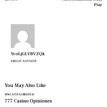
Play
YcoLjGLVBVZQk
ABOUT AUTHOR
You May Also Like
UNCATEGORIZED
777 Casino Opiniones