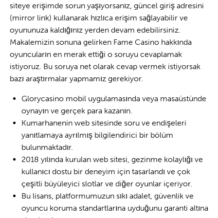
siteye erişimde sorun yaşıyorsanız, güncel giriş adresini
(mirror link) kullanarak hızlıca erişim sağlayabilir ve
oyununuza kaldığınız yerden devam edebilirsiniz.
Makalemizin sonuna gelirken Fame Casino hakkında
oyuncuların en merak ettiği o soruyu cevaplamak
istiyoruz. Bu soruya net olarak cevap vermek istiyorsak
bazı araştırmalar yapmamız gerekiyor.
Glorycasino mobil uygulamasında veya masaüstünde
oynayın ve gerçek para kazanın.
Kumarhanenin web sitesinde soru ve endişeleri
yanıtlamaya ayrılmış bilgilendirici bir bölüm
bulunmaktadır.
2018 yılında kurulan web sitesi, gezinme kolaylığı ve
kullanıcı dostu bir deneyim için tasarlandı ve çok
çeşitli büyüleyici slotlar ve diğer oyunlar içeriyor.
Bu lisans, platformumuzun sıkı adalet, güvenlik ve
oyuncu koruma standartlarına uyduğunu garanti altına