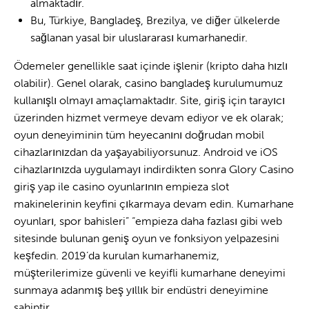
almaktadır.
Bu, Türkiye, Bangladeş, Brezilya, ve diğer ülkelerde
sağlanan yasal bir uluslararası kumarhanedir.
Ödemeler genellikle saat içinde işlenir (kripto daha hızlı
olabilir). Genel olarak, casino bangladeş kurulumumuz
kullanışlı olmayı amaçlamaktadır. Site, giriş için tarayıcı
üzerinden hizmet vermeye devam ediyor ve ek olarak;
oyun deneyiminin tüm heyecanını doğrudan mobil
cihazlarınızdan da yaşayabiliyorsunuz. Android ve iOS
cihazlarınızda uygulamayı indirdikten sonra Glory Casino
giriş yap ile casino oyunlarının empieza slot
makinelerinin keyfini çıkarmaya devam edin. Kumarhane
oyunları, spor bahisleri” “empieza daha fazlası gibi web
sitesinde bulunan geniş oyun ve fonksiyon yelpazesini
keşfedin. 2019’da kurulan kumarhanemiz,
müşterilerimize güvenli ve keyifli kumarhane deneyimi
sunmaya adanmış beş yıllık bir endüstri deneyimine
sahiptir.