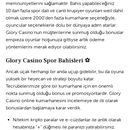
memnuniyetlerini sağlamaktır. Bahis yapabileceğiniz
10’dan fazla spor dalı ve canlı krupiyer oyunları weil dahil
olmak üzere 2000’den fazla kumarhane seçeneğiyle,
oyuncular seçeneklerle dolu bir dünyaya adım atarlar.
Glory Casino’nun müşterilerine sunmuş olduğu bonuslar
empieza oyunlar hoşunuza gittiyse artık ödeme
yöntemlerini merak ediyor olabilirsiniz.
Glory Casino Spor Bahisleri ⚽️
Ancak uçak herhangi bir anda uçup gidebilir, bu da oyuna
yüksek bir heyecan ve strateji boyutu katar.
Tecrübelerimize göre bir kumarhane için en önemli
nokta sunmuş olduğu bonus ve promosyonlardır. Glory
Casino online kumarhanesini incelemeye de ilk olarak
bonuslardan başlamaya karar verdik.
Nitekim kripto paralar ve e-cüzdanlar ile anlık olarak
hesabınıza “+” düğmesi ile paranızı yatırabilirsiniz.