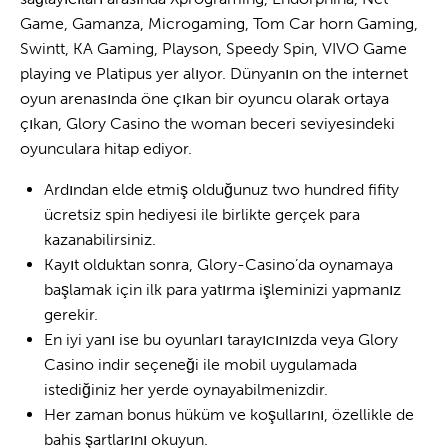
Game, Gamanza, Microgaming, Tom Car horn Gaming,
Swintt, KA Gaming, Playson, Speedy Spin, VIVO Game
playing ve Platipus yer alıyor. Dünyanın on the internet
oyun arenasında öne çıkan bir oyuncu olarak ortaya
çıkan, Glory Casino the woman beceri seviyesindeki
oyunculara hitap ediyor.
Ardından elde etmiş olduğunuz two hundred fifity
ücretsiz spin hediyesi ile birlikte gerçek para
kazanabilirsiniz.
Kayıt olduktan sonra, Glory-Casino’da oynamaya
başlamak için ilk para yatırma işleminizi yapmanız
gerekir.
En iyi yanı ise bu oyunları tarayıcınızda veya Glory
Casino indir seçeneği ile mobil uygulamada
istediğiniz her yerde oynayabilmenizdir.
Her zaman bonus hüküm ve koşullarını, özellikle de
bahis şartlarını okuyun.