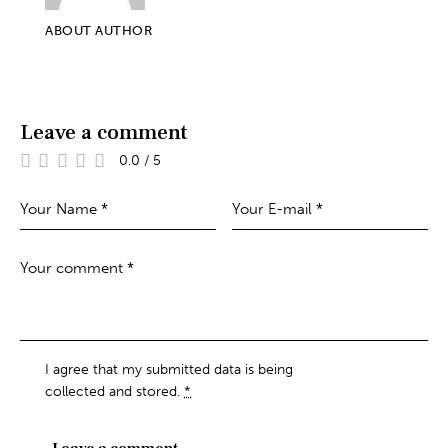
ABOUT AUTHOR
Leave a comment
0.0
/
5
I agree that my submitted data is being
collected and stored
.
*