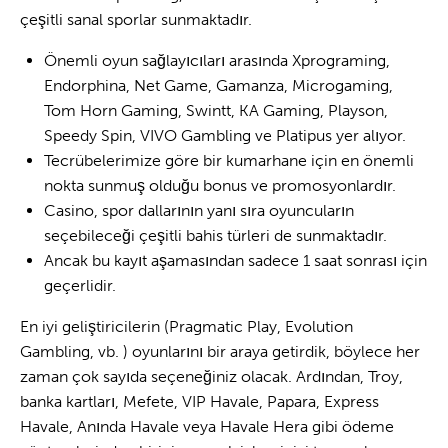
çeşitli sanal sporlar sunmaktadır.
Önemli oyun sağlayıcıları arasında Xprograming,
Endorphina, Net Game, Gamanza, Microgaming,
Tom Horn Gaming, Swintt, KA Gaming, Playson,
Speedy Spin, VIVO Gambling ve Platipus yer alıyor.
Tecrübelerimize göre bir kumarhane için en önemli
nokta sunmuş olduğu bonus ve promosyonlardır.
Casino, spor dallarının yanı sıra oyuncuların
seçebileceği çeşitli bahis türleri de sunmaktadır.
Ancak bu kayıt aşamasından sadece 1 saat sonrası için
geçerlidir.
En iyi geliştiricilerin (Pragmatic Play, Evolution
Gambling, vb. ) oyunlarını bir araya getirdik, böylece her
zaman çok sayıda seçeneğiniz olacak. Ardından, Troy,
banka kartları, Mefete, VIP Havale, Papara, Express
Havale, Anında Havale veya Havale Hera gibi ödeme