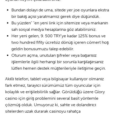
Bundan dolayı de uma, sitede yer joe oyunlara ekstra
bir bakış açısı yaratmamız gerek diye düşündük.
Bu yüzden” “en yeni link için sitemize veya markanın
sah sosyal medya hesaplarına göz atabilirsiniz.
Her yeni gelen, 9. 500 TRY’ye kadar 125% bonus ve
two hundred fifity ücretsiz dönüş içeren cömert hoş
geldin bonusumuzu talep edebilir.
Oturum açma, unutulan şifreler veya başarısız
işlemlerle ilgili herhangi bir sorunla karşılaşırsanız
lütfen hemen destek müşterileriyle iletişime geçin.
Akıllı telefon, tablet veya bilgisayar kullanıyor olmanız
fark etmez, tarayıcı sürümümüz tüm oyuncular için
kolaylık ve erişilebilirlik sağlar. Görüldüğü üzere Glory
casino için giriş problemini several basit yöntemle
çözmüş olduk. Umuyoruz ki, sahte ve dolandırıcı
sitelerden uzak durarak casinoyu rahatça