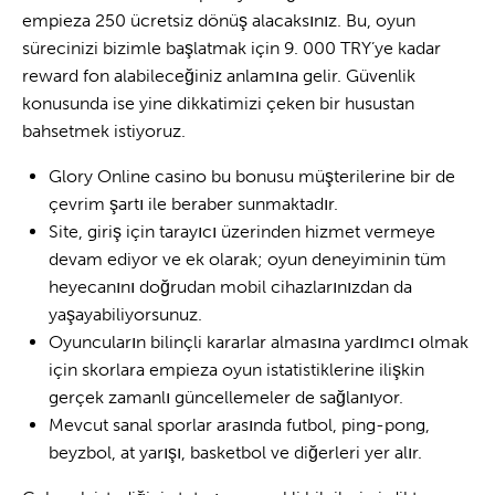
empieza 250 ücretsiz dönüş alacaksınız. Bu, oyun
sürecinizi bizimle başlatmak için 9. 000 TRY’ye kadar
reward fon alabileceğiniz anlamına gelir. Güvenlik
konusunda ise yine dikkatimizi çeken bir husustan
bahsetmek istiyoruz.
Glory Online casino bu bonusu müşterilerine bir de
çevrim şartı ile beraber sunmaktadır.
Site, giriş için tarayıcı üzerinden hizmet vermeye
devam ediyor ve ek olarak; oyun deneyiminin tüm
heyecanını doğrudan mobil cihazlarınızdan da
yaşayabiliyorsunuz.
Oyuncuların bilinçli kararlar almasına yardımcı olmak
için skorlara empieza oyun istatistiklerine ilişkin
gerçek zamanlı güncellemeler de sağlanıyor.
Mevcut sanal sporlar arasında futbol, ping-pong,
beyzbol, at yarışı, basketbol ve diğerleri yer alır.