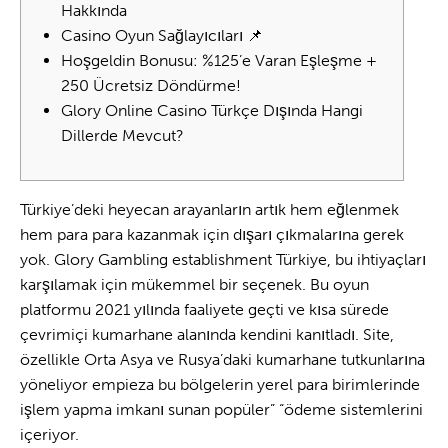
Hakkında
Casino Oyun Sağlayıcıları 📌
Hoşgeldin Bonusu: %125’e Varan Eşleşme +
250 Ücretsiz Döndürme!
Glory Online Casino Türkçe Dışında Hangi
Dillerde Mevcut?
Türkiye’deki heyecan arayanların artık hem eğlenmek
hem para para kazanmak için dışarı çıkmalarına gerek
yok. Glory Gambling establishment Türkiye, bu ihtiyaçları
karşılamak için mükemmel bir seçenek. Bu oyun
platformu 2021 yılında faaliyete geçti ve kısa sürede
çevrimiçi kumarhane alanında kendini kanıtladı. Site,
özellikle Orta Asya ve Rusya’daki kumarhane tutkunlarına
yöneliyor empieza bu bölgelerin yerel para birimlerinde
işlem yapma imkanı sunan popüler” “ödeme sistemlerini
içeriyor.