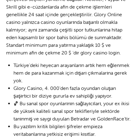
Skrill gibi e-cüzdanlarda afin de çekme işlemleri
genellikle 24 saat içinde gerçekleştirilir. Glory Online
casino yalnızca casino oyunlarında başarılı olmakla
kalmıyor; aynı zamanda çeşitli spor tutkunlarına hitap
eden kapsamlı bir spor bahis bölümü de sunmaktadır.
Standart minimum para yatırma yaklaşık 10 $ ve
minimum afin de çekme 20 $ ‘dır
glory casino login
.
Türkiye’deki heyecan arayanların artık hem eğlenmek
hem de para kazanmak için dışarı çıkmalarına gerek
yok.
Glory Casino, 4. 000’den fazla oyundan oluşan
şaşırtıcı bir diziye gururla ev sahipliği yapıyor.
🏀 Bu sanal spor oyunlarının sağlayıcıları, your ex ikisi
de yüksek kaliteli sanal spor teklifleriyle sektörde
tanınmış ve saygı duyulan Betradar ve GoldenRace’tir.
Bu yazılım kritik bilgileri şifreler empieza
veritabanlarına yetkisiz erişimi kısıtlar.