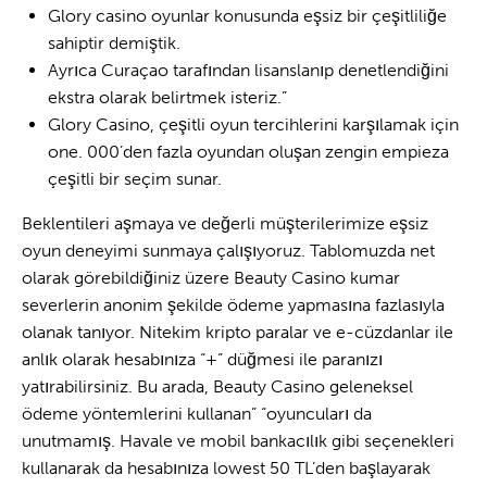
Glory casino oyunlar konusunda eşsiz bir çeşitliliğe
sahiptir demiştik.
Ayrıca Curaçao tarafından lisanslanıp denetlendiğini
ekstra olarak belirtmek isteriz.”
Glory Casino, çeşitli oyun tercihlerini karşılamak için
one. 000’den fazla oyundan oluşan zengin empieza
çeşitli bir seçim sunar.
Beklentileri aşmaya ve değerli müşterilerimize eşsiz
oyun deneyimi sunmaya çalışıyoruz. Tablomuzda net
olarak görebildiğiniz üzere Beauty Casino kumar
severlerin anonim şekilde ödeme yapmasına fazlasıyla
olanak tanıyor. Nitekim kripto paralar ve e-cüzdanlar ile
anlık olarak hesabınıza “+” düğmesi ile paranızı
yatırabilirsiniz. Bu arada, Beauty Casino geleneksel
ödeme yöntemlerini kullanan” “oyuncuları da
unutmamış. Havale ve mobil bankacılık gibi seçenekleri
kullanarak da hesabınıza lowest 50 TL’den başlayarak