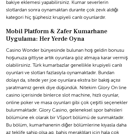
bakiye eklemesi yapabilirsiniz. Kumar severlerin
slotlardan sonra oynamaktan durante çok zevk aldığı
kategori hiç şüphesiz krupiyeli canlı oyunlardır.
Mobil Platform & Zafer Kumarhane
Uygulama: Her Yerde Oyna
Casino Wonder bünyesinde bulunan hoş geldin bonusu
hoşunuza gittiyse artık oyunlara göz atmaya karar vermiş
olabilirsiniz. Türk kumarbazlar genellikle krupiyeli canlı
oyunları ve slotları fazlasıyla oynamaktadır. Bundan
dolayı da, sitede yer joe oyunlara ekstra bir bakış açısı
yaratmamız gerek diye düşündük. Nitekim Glory On line
casino içerisinde binlerce slot machine, hızlı oyunlar,
online poker ve masa oyunları gibi çok çeşitli seçenekler
bulunmaktadır. Glory Casino, geleneksel spor bahisleri
bölümüne ek olarak bir VSport bölümü de sunmaktadır.
Bu bölüm, kumarhanenin diğer bölümlerine kıyasla daha
az teklife sahip olsa ag, bahis meraklıları için hala çok