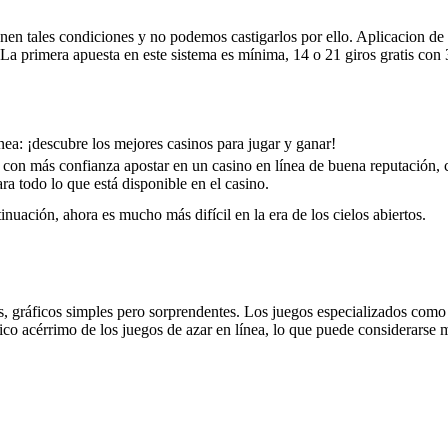
nen tales condiciones y no podemos castigarlos por ello. Aplicacion de 
a primera apuesta en este sistema es mínima, 14 o 21 giros gratis con 3
nea: ¡descubre los mejores casinos para jugar y ganar!
 con más confianza apostar en un casino en línea de buena reputación, 
ra todo lo que está disponible en el casino.
tinuación, ahora es mucho más difícil en la era de los cielos abiertos.
, gráficos simples pero sorprendentes. Los juegos especializados como el
co acérrimo de los juegos de azar en línea, lo que puede considerarse 