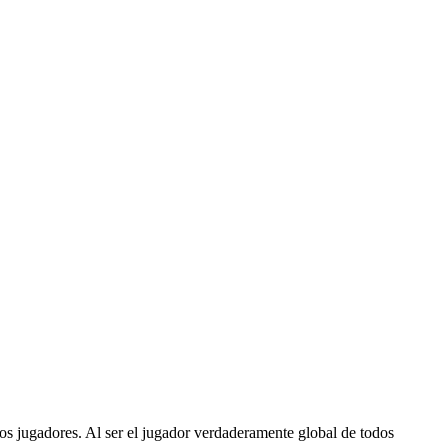
s jugadores. Al ser el jugador verdaderamente global de todos