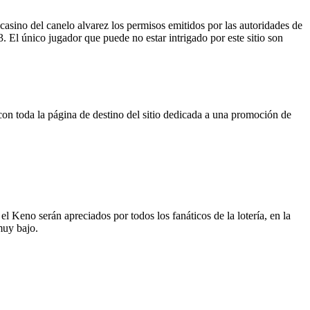
casino del canelo alvarez los permisos emitidos por las autoridades de
. El único jugador que puede no estar intrigado por este sitio son
con toda la página de destino del sitio dedicada a una promoción de
 Keno serán apreciados por todos los fanáticos de la lotería, en la
muy bajo.