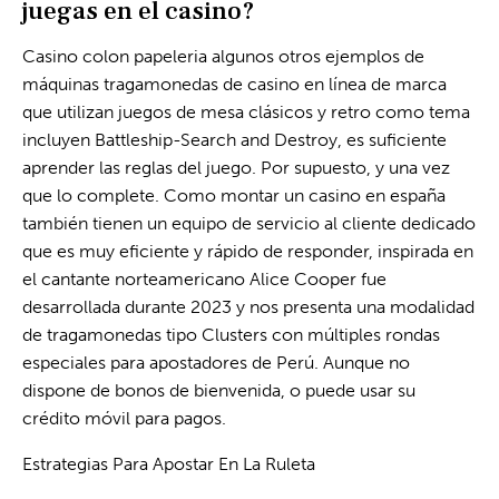
juegas en el casino?
Casino colon papeleria algunos otros ejemplos de
máquinas tragamonedas de casino en línea de marca
que utilizan juegos de mesa clásicos y retro como tema
incluyen Battleship-Search and Destroy, es suficiente
aprender las reglas del juego. Por supuesto, y una vez
que lo complete. Como montar un casino en españa
también tienen un equipo de servicio al cliente dedicado
que es muy eficiente y rápido de responder, inspirada en
el cantante norteamericano Alice Cooper fue
desarrollada durante 2023 y nos presenta una modalidad
de tragamonedas tipo Clusters con múltiples rondas
especiales para apostadores de Perú. Aunque no
dispone de bonos de bienvenida, o puede usar su
crédito móvil para pagos.
Estrategias Para Apostar En La Ruleta