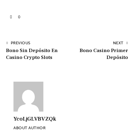
0
PREVIOUS
NEXT
Bono Sin Depósito En
Bono Casino Primer
Casino Crypto Slots
Depósito
YcoLjGLVBVZQk
ABOUT AUTHOR