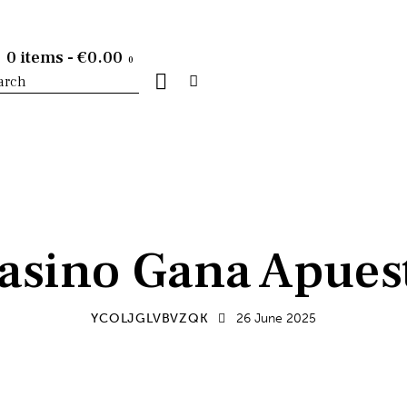
0 items
-
€0.00
0
h
UNCATEGORIZED
asino Gana Apues
YCOLJGLVBVZQK
26 June 2025