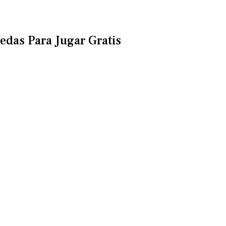
das Para Jugar Gratis