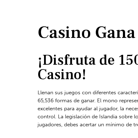
Casino Gana
¡Disfruta de 15
Casino!
Llenan sus juegos con diferentes caracterí
65,536 formas de ganar. El mono represent
excelentes para ayudar al jugador, la nec
control. La legislación de Islandia sobre 
jugadores, debes acertar un mínimo de tre