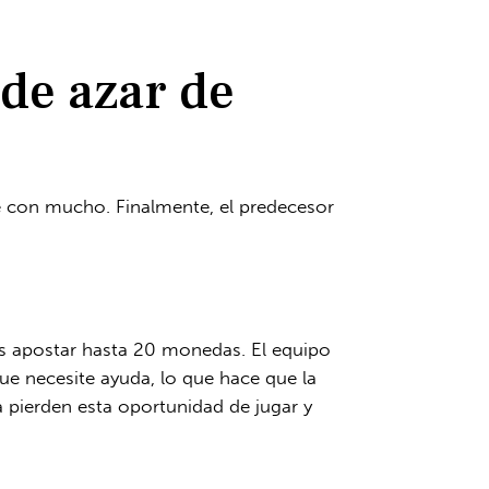
de azar de
te con mucho. Finalmente, el predecesor
es apostar hasta 20 monedas. El equipo
ue necesite ayuda, lo que hace que la
 pierden esta oportunidad de jugar y