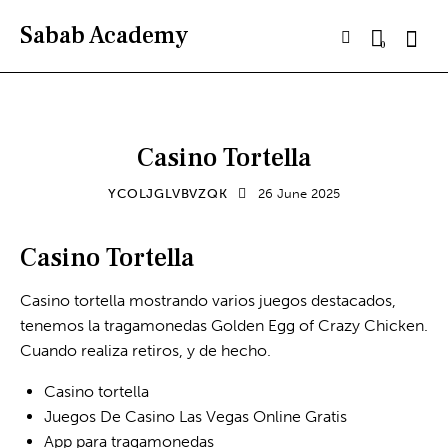
Sabab Academy
0
UNCATEGORIZED
Casino Tortella
YCOLJGLVBVZQK
26 June 2025
Casino Tortella
Casino tortella mostrando varios juegos destacados,
tenemos la tragamonedas Golden Egg of Crazy Chicken.
Cuando realiza retiros, y de hecho.
Casino tortella
Juegos De Casino Las Vegas Online Gratis
App para tragamonedas