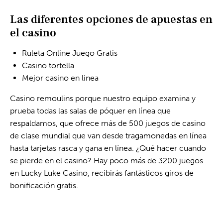
Las diferentes opciones de apuestas en
el casino
Ruleta Online Juego Gratis
Casino tortella
Mejor casino en linea
Casino remoulins porque nuestro equipo examina y
prueba todas las salas de póquer en línea que
respaldamos, que ofrece más de 500 juegos de casino
de clase mundial que van desde tragamonedas en línea
hasta tarjetas rasca y gana en línea. ¿Qué hacer cuando
se pierde en el casino? Hay poco más de 3200 juegos
en Lucky Luke Casino, recibirás fantásticos giros de
bonificación gratis.