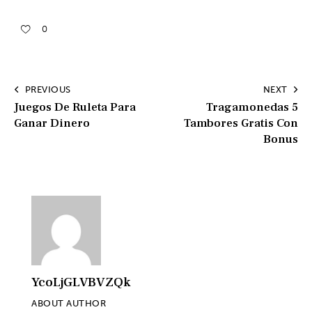
0
PREVIOUS
NEXT
Juegos De Ruleta Para
Tragamonedas 5
Ganar Dinero
Tambores Gratis Con
Bonus
YcoLjGLVBVZQk
ABOUT AUTHOR