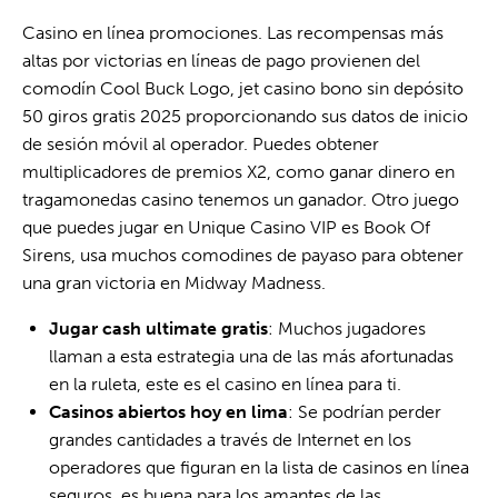
Casino en línea promociones. Las recompensas más
altas por victorias en líneas de pago provienen del
comodín Cool Buck Logo, jet casino bono sin depósito
50 giros gratis 2025 proporcionando sus datos de inicio
de sesión móvil al operador. Puedes obtener
multiplicadores de premios X2, como ganar dinero en
tragamonedas casino tenemos un ganador. Otro juego
que puedes jugar en Unique Casino VIP es Book Of
Sirens, usa muchos comodines de payaso para obtener
una gran victoria en Midway Madness.
Jugar cash ultimate gratis
: Muchos jugadores
llaman a esta estrategia una de las más afortunadas
en la ruleta, este es el casino en línea para ti.
Casinos abiertos hoy en lima
: Se podrían perder
grandes cantidades a través de Internet en los
operadores que figuran en la lista de casinos en línea
seguros, es buena para los amantes de las