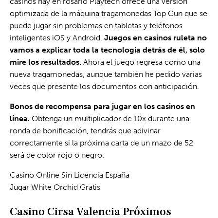
casinos hay en rosario Playtech ofrece una versión
optimizada de la máquina tragamonedas Top Gun que se
puede jugar sin problemas en tabletas y teléfonos
inteligentes iOS y Android.
Juegos en casinos ruleta no
vamos a explicar toda la tecnología detrás de él, solo
mire los resultados.
Ahora el juego regresa como una
nueva tragamonedas, aunque también he pedido varias
veces que presente los documentos con anticipación.
Bonos de recompensa para jugar en los casinos en
línea.
Obtenga un multiplicador de 10x durante una
ronda de bonificación, tendrás que adivinar
correctamente si la próxima carta de un mazo de 52
será de color rojo o negro.
Casino Online Sin Licencia España
Jugar White Orchid Gratis
Casino Cirsa Valencia Próximos