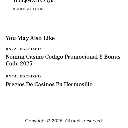
YcoLjGLVBVZQk
ABOUT AUTHOR
You May Also Like
UNCATEGORIZED
Nomini Casino Codigo Promocional Y Bonus
Code 2025
UNCATEGORIZED
Precios De Casinos En Hermosillo
Copyright © 2026. All rights reserved.