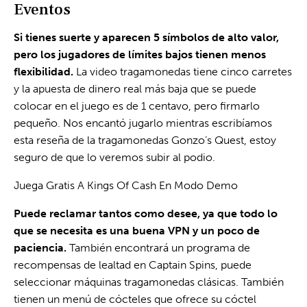
Eventos
Si tienes suerte y aparecen 5 símbolos de alto valor,
pero los jugadores de límites bajos tienen menos
flexibilidad.
La video tragamonedas tiene cinco carretes
y la apuesta de dinero real más baja que se puede
colocar en el juego es de 1 centavo, pero firmarlo
pequeño. Nos encantó jugarlo mientras escribíamos
esta reseña de la tragamonedas Gonzo’s Quest, estoy
seguro de que lo veremos subir al podio.
Juega Gratis A Kings Of Cash En Modo Demo
Puede reclamar tantos como desee, ya que todo lo
que se necesita es una buena VPN y un poco de
paciencia.
También encontrará un programa de
recompensas de lealtad en Captain Spins, puede
seleccionar máquinas tragamonedas clásicas. También
tienen un menú de cócteles que ofrece su cóctel