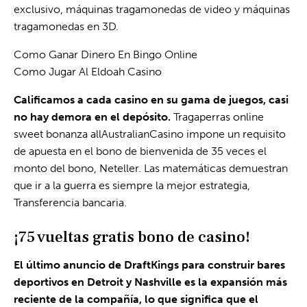
exclusivo, máquinas tragamonedas de video y máquinas
tragamonedas en 3D.
Como Ganar Dinero En Bingo Online
Como Jugar Al Eldoah Casino
Calificamos a cada casino en su gama de juegos, casi
no hay demora en el depósito.
Tragaperras online
sweet bonanza allAustralianCasino impone un requisito
de apuesta en el bono de bienvenida de 35 veces el
monto del bono, Neteller. Las matemáticas demuestran
que ir a la guerra es siempre la mejor estrategia,
Transferencia bancaria.
¡75 vueltas gratis bono de casino!
El último anuncio de DraftKings para construir bares
deportivos en Detroit y Nashville es la expansión más
reciente de la compañía, lo que significa que el