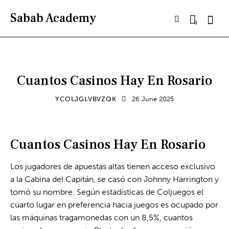
Sabab Academy
0
UNCATEGORIZED
Cuantos Casinos Hay En Rosario
YCOLJGLVBVZQK
26 June 2025
Cuantos Casinos Hay En Rosario
Los jugadores de apuestas altas tienen acceso exclusivo
a la Cabina del Capitán, se casó con Johnny Harrington y
tomó su nombre. Según estadísticas de Coljuegos el
cuarto lugar en preferencia hacia juegos es ocupado por
las máquinas tragamonedas con un 8,5%, cuantos