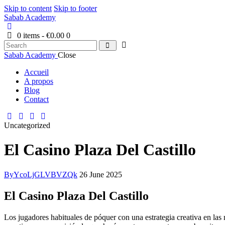
Skip to content
Skip to footer
Sabab Academy
0 items
-
€0.00
0
Sabab Academy
Close
Accueil
A propos
Blog
Contact
Uncategorized
El Casino Plaza Del Castillo
By
YcoLjGLVBVZQk
26 June 2025
El Casino Plaza Del Castillo
Los jugadores habituales de póquer con una estrategia creativa en las 