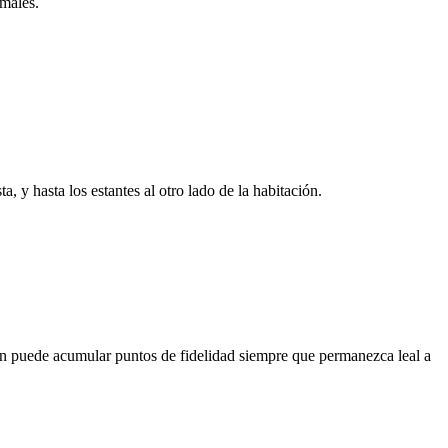
rmales.
y hasta los estantes al otro lado de la habitación.
aún puede acumular puntos de fidelidad siempre que permanezca leal a