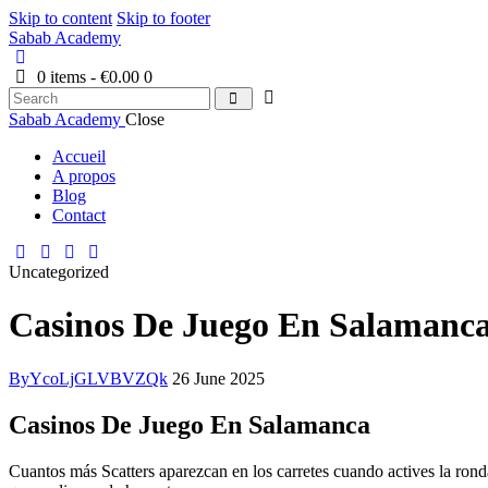
Skip to content
Skip to footer
Sabab Academy
0 items
-
€0.00
0
Search
Sabab Academy
Close
Accueil
A propos
Blog
Contact
facebook-
twitter-
dribble-
instagram
1
new
new
Uncategorized
Casinos De Juego En Salamanc
By
YcoLjGLVBVZQk
26 June 2025
Casinos De Juego En Salamanca
Cuantos más Scatters aparezcan en los carretes cuando actives la rond