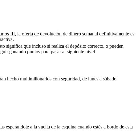
arlos III, la oferta de devolución de dinero semanal definitivamente es
ractiva.
sto significa que incluso si realiza el depósito correcto, o pueden
eguir ganando puntos para pasar al siguiente nivel.
an hecho multimillonarios con seguridad, de lunes a sábado.
 esperándote a la vuelta de la esquina cuando estés a bordo de esta