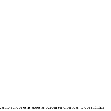
asino aunque estas apuestas pueden ser divertidas, lo que significa