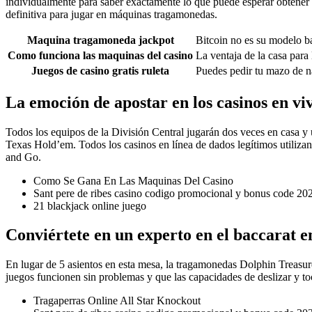
individualmente para saber exactamente lo que puede esperar obtener e
definitiva para jugar en máquinas tragamonedas.
Maquina tragamoneda jackpot
Bitcoin no es su modelo ban
Como funciona las maquinas del casino
La ventaja de la casa para
Juegos de casino gratis ruleta
Puedes pedir tu mazo de na
La emoción de apostar en los casinos en vi
Todos los equipos de la División Central jugarán dos veces en casa y u
Texas Hold’em. Todos los casinos en línea de dados legítimos utiliza
and Go.
Como Se Gana En Las Maquinas Del Casino
Sant pere de ribes casino codigo promocional y bonus code 20
21 blackjack online juego
Conviértete en un experto en el baccarat en
En lugar de 5 asientos en esta mesa, la tragamonedas Dolphin Treasur
juegos funcionen sin problemas y que las capacidades de deslizar y to
Tragaperras Online All Star Knockout