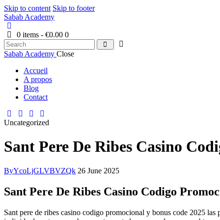
Skip to content
Skip to footer
Sabab Academy
0 items
-
€0.00
0
Sabab Academy
Close
Accueil
A propos
Blog
Contact
Uncategorized
Sant Pere De Ribes Casino Cod
By
YcoLjGLVBVZQk
26 June 2025
Sant Pere De Ribes Casino Codigo Promoc
Sant pere de ribes casino codigo promocional y bonus code 2025 las 