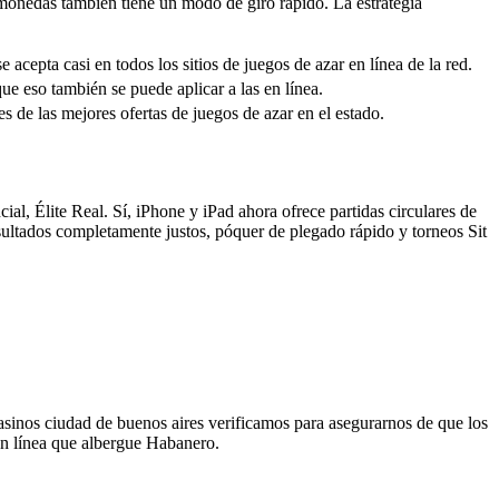
amonedas también tiene un modo de giro rápido. La estrategia
e acepta casi en todos los sitios de juegos de azar en línea de la red.
ue eso también se puede aplicar a las en línea.
 de las mejores ofertas de juegos de azar en el estado.
al, Élite Real. Sí, iPhone y iPad ahora ofrece partidas circulares de
ultados completamente justos, póquer de plegado rápido y torneos Sit
asinos ciudad de buenos aires verificamos para asegurarnos de que los
 en línea que albergue Habanero.