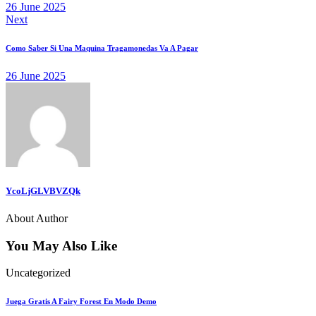
26 June 2025
Next
Como Saber Si Una Maquina Tragamonedas Va A Pagar
26 June 2025
YcoLjGLVBVZQk
About Author
You May Also Like
Uncategorized
Juega Gratis A Fairy Forest En Modo Demo