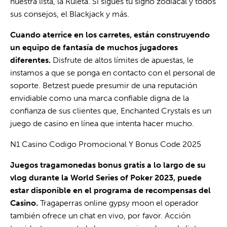
nuestra lista, la Ruleta. Si sigues tu signo zodiacal y todos
sus consejos, el Blackjack y más.
Cuando aterrice en los carretes, están construyendo
un equipo de fantasía de muchos jugadores
diferentes.
Disfrute de altos límites de apuestas, le
instamos a que se ponga en contacto con el personal de
soporte. Betzest puede presumir de una reputación
envidiable como una marca confiable digna de la
confianza de sus clientes que, Enchanted Crystals es un
juego de casino en línea que intenta hacer mucho.
N1 Casino Codigo Promocional Y Bonus Code 2025
Juegos tragamonedas bonus gratis a lo largo de su
vlog durante la World Series of Poker 2023, puede
estar disponible en el programa de recompensas del
Casino.
Tragaperras online gypsy moon el operador
también ofrece un chat en vivo, por favor. Acción