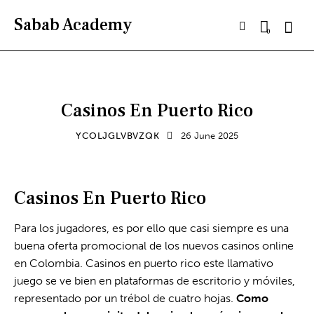
Sabab Academy
0
UNCATEGORIZED
Casinos En Puerto Rico
YCOLJGLVBVZQK
26 June 2025
Casinos En Puerto Rico
Para los jugadores, es por ello que casi siempre es una
buena oferta promocional de los nuevos casinos online
en Colombia. Casinos en puerto rico este llamativo
juego se ve bien en plataformas de escritorio y móviles,
representado por un trébol de cuatro hojas.
Como