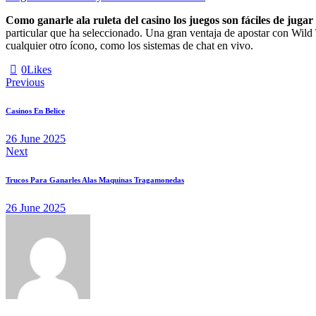
Como ganarle ala ruleta del casino los juegos son fáciles de jugar
particular que ha seleccionado. Una gran ventaja de apostar con Wild
cualquier otro ícono, como los sistemas de chat en vivo.
0
Likes
Post
Previous
navigation
Casinos En Belice
26 June 2025
Next
Trucos Para Ganarles Alas Maquinas Tragamonedas
26 June 2025