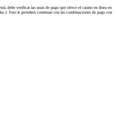
al, debe verificar las tasas de pago que ofrece el casino en línea en
edas y Toro le permiten continuar con las combinaciones de pago con