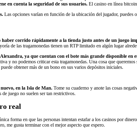
ene en cuenta la seguridad de sus usuarios.
El casino en línea bitcoi
s.
Las opciones varían en función de la ubicación del jugador, puedes opt
 haber corrido rápidamente a la tienda justo antes de un juego im
mayoría de las tragamonedas tienen un RTP limitado en algún lugar alre
Alexandra, ya que cuentan con el bote más grande disponible en 
iva y no podemos criticar esta tragamonedas. Una cosa que queremos se
puede obtener más de un bono en sus varios depósitos iniciales.
 nuevo, en la Isla de Man.
Tome su cuaderno y anote las cosas negativ
s de juego no suelen ser tan restrictivos.
ro real
única forma en que las personas intentan estafar a los casinos por dine
ro, me gusta terminar con el mejor aspecto que espero.