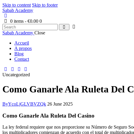
Skip to content
Skip to footer
Sabab Academy
0 items
-
€0.00
0
Search
Sabab Academy
Close
Accueil
A propos
Blog
Contact
facebook-
twitter-
dribble-
instagram
1
new
new
Uncategorized
Como Ganarle Ala Ruleta Del C
By
YcoLjGLVBVZQk
26 June 2025
Como Ganarle Ala Ruleta Del Casino
La ley federal requiere que nos proporcione su Número de Seguro Soci
los multiplicadores comienzan de acuerdo con el total de multiplicad