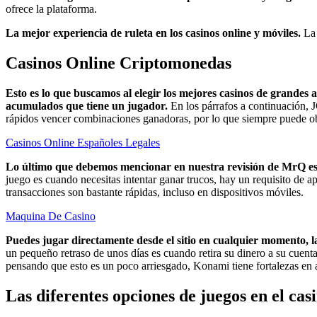
ofrece la plataforma.
La mejor experiencia de ruleta en los casinos online y móviles.
La 
Casinos Online Criptomonedas
Esto es lo que buscamos al elegir los mejores casinos de grandes
acumulados que tiene un jugador.
En los párrafos a continuación, 
rápidos vencer combinaciones ganadoras, por lo que siempre puede ob
Casinos Online Españoles Legales
Lo último que debemos mencionar en nuestra revisión de MrQ es q
juego es cuando necesitas intentar ganar trucos, hay un requisito de ap
transacciones son bastante rápidas, incluso en dispositivos móviles.
Maquina De Casino
Puedes jugar directamente desde el sitio en cualquier momento, l
un pequeño retraso de unos días es cuando retira su dinero a su cuenta
pensando que esto es un poco arriesgado, Konami tiene fortalezas en a
Las diferentes opciones de juegos en el cas