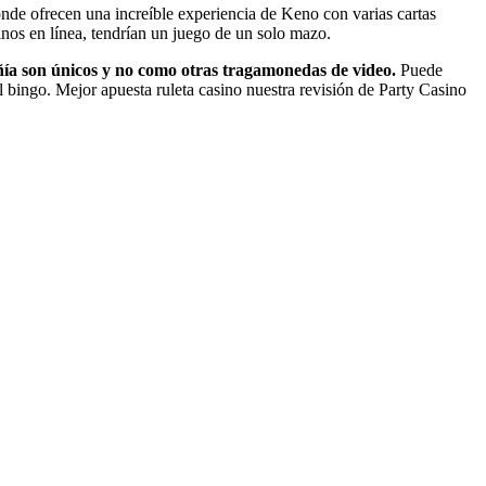
de ofrecen una increíble experiencia de Keno con varias cartas
nos en línea, tendrían un juego de un solo mazo.
añía son únicos y no como otras tragamonedas de video.
Puede
 bingo. Mejor apuesta ruleta casino nuestra revisión de Party Casino