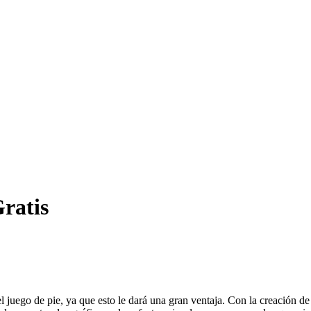
ratis
 juego de pie, ya que esto le dará una gran ventaja. Con la creación de