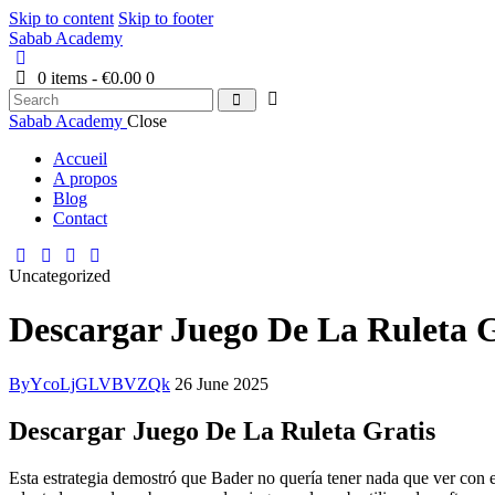
Skip to content
Skip to footer
Sabab Academy
0 items
-
€0.00
0
Search
Sabab Academy
Close
Accueil
A propos
Blog
Contact
facebook-
twitter-
dribble-
instagram
1
new
new
Uncategorized
Descargar Juego De La Ruleta G
By
YcoLjGLVBVZQk
26 June 2025
Descargar Juego De La Ruleta Gratis
Esta estrategia demostró que Bader no quería tener nada que ver con el