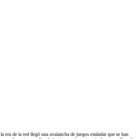
 la era de la red llegó una avalancha de juegos estándar que se han