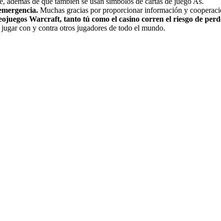
nte, además de que también se usan símbolos de cartas de juego As.
 emergencia.
Muchas gracias por proporcionar información y cooperación
eojuegos Warcraft, tanto tú como el casino corren el riesgo de perd
 jugar con y contra otros jugadores de todo el mundo.