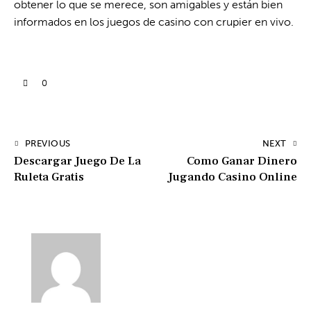
obtener lo que se merece, son amigables y están bien
informados en los juegos de casino con crupier en vivo.
0
PREVIOUS
NEXT
Descargar Juego De La
Como Ganar Dinero
Ruleta Gratis
Jugando Casino Online