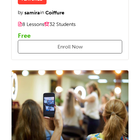
by
samira
in
Coiffure
8 Lessons
32 Students
Free
Enroll Now