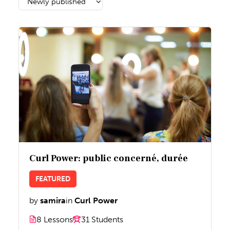
Curl Power: public concerné, durée
FEATURED
by
samira
in
Curl Power
8 Lessons
31 Students