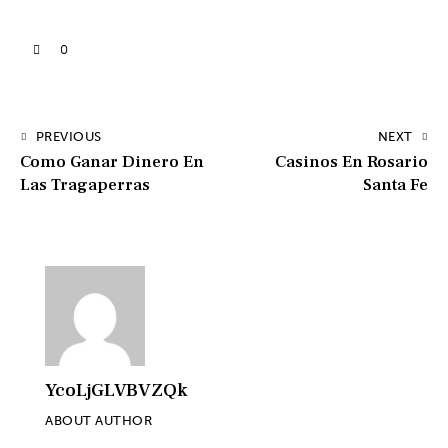
0
PREVIOUS
NEXT
Como Ganar Dinero En
Casinos En Rosario
Las Tragaperras
Santa Fe
YcoLjGLVBVZQk
ABOUT AUTHOR