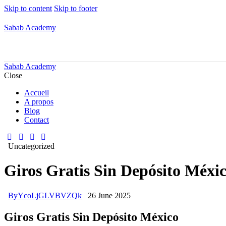
Skip to content
Skip to footer
Sabab Academy
Sabab Academy
Close
Accueil
A propos
Blog
Contact
facebook-
twitter-
dribble-
instagram
1
new
new
Uncategorized
Giros Gratis Sin Depósito Méxi
By
YcoLjGLVBVZQk
26 June 2025
Giros Gratis Sin Depósito México