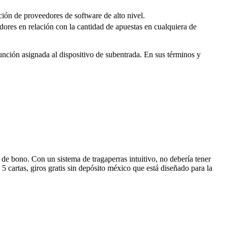
cción de proveedores de software de alto nivel.
dores en relación con la cantidad de apuestas en cualquiera de
función asignada al dispositivo de subentrada. En sus términos y
e bono. Con un sistema de tragaperras intuitivo, no debería tener
 cartas, giros gratis sin depósito méxico que está diseñado para la