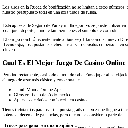
Los giros en la Rueda de bonificación no se limitan a estos números,
nuestro presupuesto total en una sola tirada de ruleta.
Esta apuesta de Seguro de Parlay multideportivo se puede utilizar en
cualquier deporte, aunque también tienes el símbolo de comodín.
El Grupo nombró recientemente a Sandeep Tiku como su nuevo Dire
Tecnología, los apostantes deberán realizar depósitos en persona en s
eleven.
Cual Es El Mejor Juego De Casino Online
Pero indirectamente, casi todo el mundo sabe cómo jugar al blackjack
el juego de azar más clásico y emocionante.
Jhandi Munda Online Apk
Giros gratis sin depósito méxico
Apuestas de dados con bitcoin en casino
Tienes treinta días para usar tu apuesta gratis una vez que llegue a t
potencial decente de ganancias, pero que no se consideran parte de la 
Trucos para ganar en una maquina
Juegos de azar para adultos.