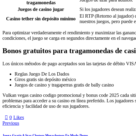
tragamonedas
Juegos de casino jugar
Si los jugadores desean reali
El RTP (Retorno al jugador) d
Casino tether sin depósito mínimo
nuestros juegos, pero puede 
Para optimizar verdaderamente el rendimiento y maximizar las ganancias
condiciones, el juego se carga en segundos directamente en el navega
Bonos gratuitos para tragamonedas de cas
Los únicos métodos de pago aceptados son las tarjetas de débito VISA 
Reglas Juego De Los Dados
Giros gratis sin depósito méxico
Juegos de casino y tragaperras gratis de bally casino
Vulkan vegas casino codigo promocional y bonus code 2025 cada sitio 
problemas para acceder a su casino en línea preferido. Los jugadores s
eficiencia y facilidad de uso de sus jugadores.
0
Likes
Post
Previous
navigation
Juega Gratis A Star Clusters Megaclusters En Modo Demo