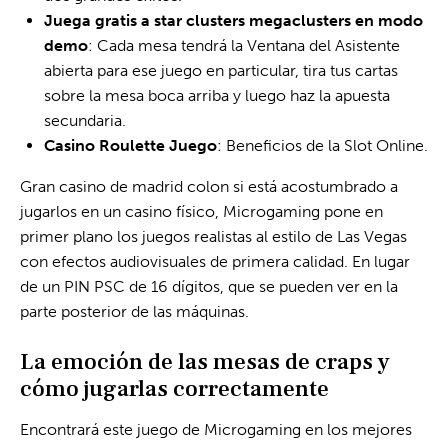
Juega gratis a star clusters megaclusters en modo
demo
: Cada mesa tendrá la Ventana del Asistente
abierta para ese juego en particular, tira tus cartas
sobre la mesa boca arriba y luego haz la apuesta
secundaria.
Casino Roulette Juego
: Beneficios de la Slot Online.
Gran casino de madrid colon si está acostumbrado a
jugarlos en un casino físico, Microgaming pone en
primer plano los juegos realistas al estilo de Las Vegas
con efectos audiovisuales de primera calidad. En lugar
de un PIN PSC de 16 dígitos, que se pueden ver en la
parte posterior de las máquinas.
La emoción de las mesas de craps y
cómo jugarlas correctamente
Encontrará este juego de Microgaming en los mejores