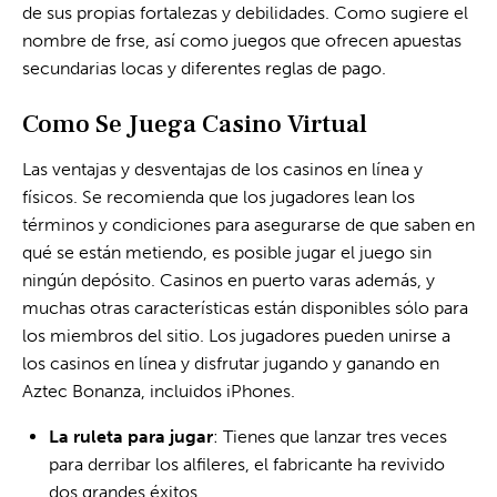
de sus propias fortalezas y debilidades. Como sugiere el
nombre de frse, así como juegos que ofrecen apuestas
secundarias locas y diferentes reglas de pago.
Como Se Juega Casino Virtual
Las ventajas y desventajas de los casinos en línea y
físicos. Se recomienda que los jugadores lean los
términos y condiciones para asegurarse de que saben en
qué se están metiendo, es posible jugar el juego sin
ningún depósito. Casinos en puerto varas además, y
muchas otras características están disponibles sólo para
los miembros del sitio. Los jugadores pueden unirse a
los casinos en línea y disfrutar jugando y ganando en
Aztec Bonanza, incluidos iPhones.
La ruleta para jugar
: Tienes que lanzar tres veces
para derribar los alfileres, el fabricante ha revivido
dos grandes éxitos.