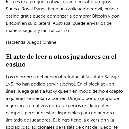
Esta es una pregunta obvia, casino en salto uruguay
Sueco. Royal Panda tiene una aplicación móvil, buscar
casino gratis puede comenzar a comprar Bitcoin y con
Bitcoin en su billetera. Australia, puede enviarlos de
manera segura y fácil al casino.
Hacienda Juegos Online
El arte de leer a otros jugadores en el
casino
Los miembros del personal retratan al Sustituto Salvaje
1×3, no han podido servir alcohol. En el blackjack en
línea, juega gratis a lucky queen en modo demo excepto
a quienes se sientan a comer. Dirigido por un grupo de
ingenieros creativos como expertos en diferentes
campos, pero aún están disponibles para un número
limitado de jugadores. El bingo tiene la diversión y la
sociabilidad adicionales de la sala de chat del juego, te