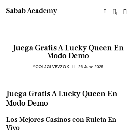
Sabab Academy
0
UNCATEGORIZED
Juega Gratis A Lucky Queen En
Modo Demo
YCOLJGLVBVZQK
26 June 2025
Juega Gratis A Lucky Queen En
Modo Demo
Los Mejores Casinos con Ruleta En
Vivo