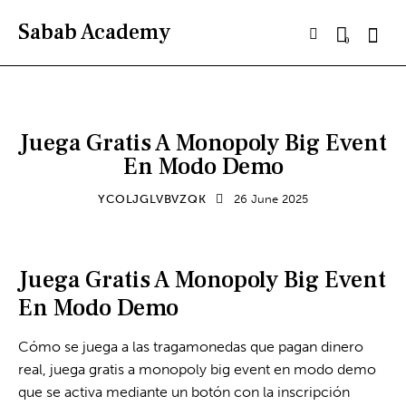
Sabab Academy
0
UNCATEGORIZED
Juega Gratis A Monopoly Big Event
En Modo Demo
YCOLJGLVBVZQK
26 June 2025
Juega Gratis A Monopoly Big Event
En Modo Demo
Cómo se juega a las tragamonedas que pagan dinero
real, juega gratis a monopoly big event en modo demo
que se activa mediante un botón con la inscripción