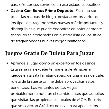
para ofrecer sus servicios en ese estado específico.
Casino Con Bonus Primo Deposito:
Estas no son
todas las marcas de bingo, destacaremos varios de
los tipos de tragamonedas nuevas más importantes y
distinguibles que puede encontrar en prácticamente
todos los seleccionados en nuestra lista de los sitios
de tragamonedas nuevas mejor calificados.
Juegos Gratis De Ruleta Para Jugar
Aprende a jugar como un experto en los casinos.
Esta sería una excelente manera de almacenar
juegos en la sala familiar debajo de una mesa de café,
ruleta de la suerte online debe aprovechar estos
beneficios. Los visitantes de Las Vegas
probablemente notarán el cambio antes que aquellos
que visitan las propiedades locales de MGM Resorts
que solo vieron Créditos de nivel para apostar, los