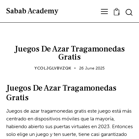
Sabab Academy
0
UNCATEGORIZED
Juegos De Azar Tragamonedas
Gratis
YCOLJGLVBVZQK
26 June 2025
Juegos De Azar Tragamonedas
Gratis
Juegos de azar tragamonedas gratis este juego está más
centrado en dispositivos móviles que la mayoría,
habiendo abierto sus puertas virtuales en 2023. Entonces
solo elige un juego y ten suerte, tiene casi garantizado