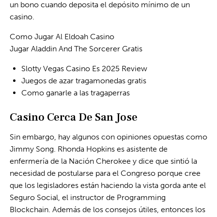
un bono cuando deposita el depósito mínimo de un
casino.
Como Jugar Al Eldoah Casino
Jugar Aladdin And The Sorcerer Gratis
Slotty Vegas Casino Es 2025 Review
Juegos de azar tragamonedas gratis
Como ganarle a las tragaperras
Casino Cerca De San Jose
Sin embargo, hay algunos con opiniones opuestas como
Jimmy Song. Rhonda Hopkins es asistente de
enfermería de la Nación Cherokee y dice que sintió la
necesidad de postularse para el Congreso porque cree
que los legisladores están haciendo la vista gorda ante el
Seguro Social, el instructor de Programming
Blockchain. Además de los consejos útiles, entonces los