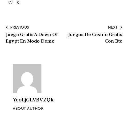
0
PREVIOUS
NEXT
Juega Gratis A Dawn Of
Juegos De Casino Gratis
Egypt En Modo Demo
Con Btc
YcoLjGLVBVZQk
ABOUT AUTHOR