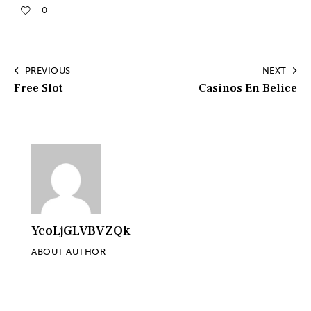
0
PREVIOUS
NEXT
Free Slot
Casinos En Belice
YcoLjGLVBVZQk
ABOUT AUTHOR