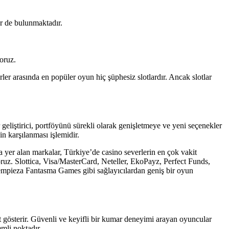
ler de bulunmaktadır.
oruz.
r arasında en popüler oyun hiç şüphesiz slotlardır. Ancak slotlar
geliştirici, portföyünü sürekli olarak genişletmeye ve yeni seçenekler
in karşılanması işlemidir.
a yer alan markalar, Türkiye’de casino severlerin en çok vakit
oruz. Slottica, Visa/MasterCard, Neteller, EkoPayz, Perfect Funds,
 empieza Fantasma Games gibi sağlayıcılardan geniş bir oyun
et gösterir. Güvenli ve keyifli bir kumar deneyimi arayan oyuncular
mli noktadır.