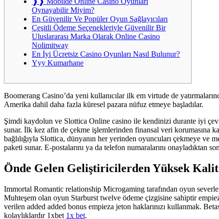
❱❱ Mobilde Online Casino Oyunları
Oynayabilir Miyim?
En Güvenilir Ve Popüler Oyun Sağlayıcıları
Çeşitli Ödeme Seçenekleriyle Güvenilir Bir
Uluslararası Marka Olarak Online Casino
Nolimitway
En İyi Ücretsiz Casino Oyunları Nasıl Bulunur?
Yyy Kumarhane
Boomerang Casino’da yeni kullanıcılar ilk em virtude de yatırmaların
Amerika dahil daha fazla küresel pazara nüfuz etmeye başladılar.
Şimdi kaydolun ve Slottica Online casino ile kendinizi durante iyi çe
sunar. İlk kez afin de çekme işlemlerinden finansal veri korumasına 
bağlılığıyla Slottica, dünyanın her yerinden oyuncuları çekmeye ve me
paketi sunar. E-postalarını ya da telefon numaralarını onayladıktan son
Önde Gelen Geliştiricilerden Yüksek Kalit
Immortal Romantic relationship Microgaming tarafından oyun severlerle
Muhteşem olan oyun Starburst twelve ödeme çizgisine sahiptir empieza
verilen added added bonus empieza jeton haklarınızı kullanmak. Betasus
kolaylıklardır 1xbet
1x bet
.