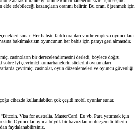
önüne alarak durante iyi online kumarhanelerini sizler için seçtik.
n elde edebileceği kazançların oranını belirtir. Bu oranı öğrenmek için
 seçenekleri sunar. Her bahsin farklı oranları vardır empieza oyunculara
olmasına bakılmaksızın oyuncunun her bahis için parayı geri almasıdır.
miçi casinoların bir derecelendirmesini derledi, böylece doğru
sobre iyi çevrimiçi kumarhanelerin sitelerini oynamaları
azarlarda çevrimiçi casinolar, oyun düzenlemeleri ve oyuncu güvenliği
u cihazda kullanılabilen çok çeşitli mobil oyunlar sunar.
 “Bitcoin, Visa for australia, MasterCard, Eu vb. Para yatırmak için
viyesidir. Oyuncular ayrıca büyük bir havuzdan muhteşem ödüllerin
dan faydalanabilirsiniz.