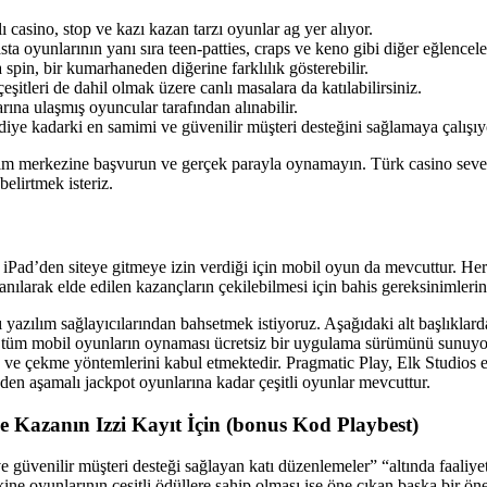
ı casino, stop ve kazı kazan tarzı oyunlar ag yer alıyor.
pasta oyunlarının yanı sıra teen-patties, craps ve keno gibi diğer eğlence
spin, bir kumarhaneden diğerine farklılık gösterebilir.
itleri de dahil olmak üzere canlı masalara da katılabilirsiniz.
na ulaşmış oyuncular tarafından alınabilir.
diye kadarki en samimi ve güvenilir müşteri desteğini sağlamaya çalışıy
dım merkezine başvurun ve gerçek parayla oynamayın. Türk casino severle
elirtmek isteriz.
iPad’den siteye gitmeye izin verdiği için mobil oyun da mevcuttur. Her 
anılarak elde edilen kazançların çekilebilmesi için bahis gereksinimlerin
 yazılım sağlayıcılarından bahsetmek istiyoruz. Aşağıdaki alt başlıklard
i ile tüm mobil oyunların oynaması ücretsiz bir uygulama sürümünü sunuy
ma ve çekme yöntemlerini kabul etmektedir. Pragmatic Play, Elk Studios
nden aşamalı jackpot oyunlarına kadar çeşitli oyunlar mevcuttur.
Kazanın Izzi Kayıt İçin (bonus Kod Playbest)
 ve güvenilir müşteri desteği sağlayan katı düzenlemeler” “altında faaliy
ne oyunlarının çeşitli ödüllere sahip olması ise öne çıkan başka bir öne