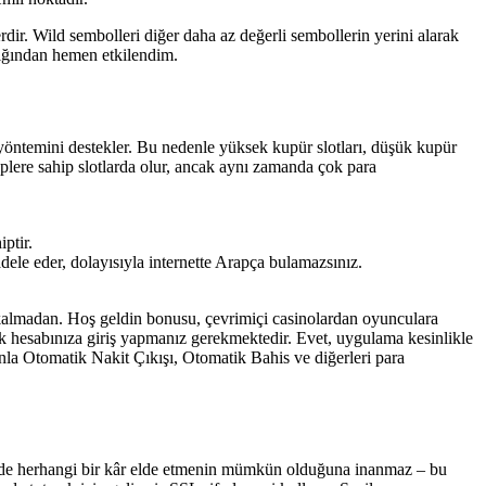
rdir. Wild sembolleri diğer daha az değerli sembollerin yerini alarak
lığından hemen etkilendim.
yöntemini destekler. Bu nedenle yüksek kupür slotları, düşük kupür
eplere sahip slotlarda olur, ancak aynı zamanda çok para
ptir.
ele eder, dolayısıyla internette Arapça bulamazsınız.
k kalmadan. Hoş geldin bonusu, çevrimiçi casinolardan oyunculara
ek hesabınıza giriş yapmanız gerekmektedir. Evet, uygulama kesinlikle
anla Otomatik Nakit Çıkışı, Otomatik Bahis ve diğerleri para
elerde herhangi bir kâr elde etmenin mümkün olduğuna inanmaz – bu