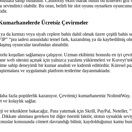
onuslara sahip olmasıdır. Casinority ekibi olarak bütün bu kriterleri göz 
 sevindirici olabilir. Bu oran, belirli bir slot oyunu oynarken oyuncunu
dir.
Kumarhanelerde Ücretsiz Çevirmeler
ara ya da kırmızı veya siyah ceplere bahis dahil olmak üzere çeşitli bahis
r. VIP” “pra iadesi arasındaki temel fark, kazanılmış ya da kaybedilmiş 
şmış oyuncular tarafından alınabilir.
orlu koşulları sağlamaya çalışıyor. Uzman ekibimiz bonuslu en iyi çevri
web sitesini açmak için yalnızca yazılımı yüklemeleri ve Kuveyt’teki 
ime sahip deneyimli bir kumar analisti ve kıdemli editördür. Küresel p
raştırmalara ve uygulamalı platform testlerine dayanmaktadır.
a fazla popülerlik kazanıyor. Çevrimiçi kumarhanemiz NolimitWay, çoğ
 ve kolaylık sağlar.
i ve tekniklere bakacağız. Para yatırmak için Skrill, PayPal, Neteller, ”
. Dikkate alınması gereken bir diğer önemli faktör, slotun oynaklık se
n bonuslar konusunda cömert davrandığı bilinir, kaydolduğunuz kamu bun