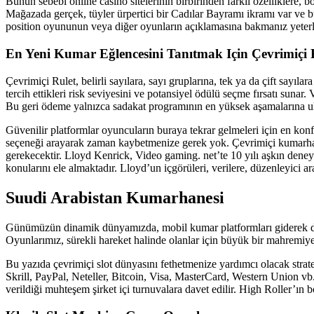
Bunun sebebi online casino sitelerinin birbirinden farklı özelliklere, b
Mağazada gerçek, tüyler ürpertici bir Cadılar Bayramı ikramı var ve bu
position oyununun veya diğer oyunların açıklamasına bakmanız yeterli
En Yeni Kumar Eğlencesini Tanıtmak Için Çevrimiçi 
Çevrimiçi Rulet, belirli sayılara, sayı gruplarına, tek ya da çift sayıl
tercih ettikleri risk seviyesini ve potansiyel ödülü seçme fırsatı suna
Bu geri ödeme yalnızca sadakat programının en yüksek aşamalarına ula
Güvenilir platformlar oyuncuların buraya tekrar gelmeleri için en konf
seçeneği arayarak zaman kaybetmenize gerek yok. Çevrimiçi kumarhane 
gerekecektir. Lloyd Kenrick, Video gaming. net’te 10 yılı aşkın deney
konularını ele almaktadır. Lloyd’un içgörüleri, verilere, düzenleyici a
Suudi Arabistan Kumarhanesi
Günümüzün dinamik dünyamızda, mobil kumar platformları giderek dah
Oyunlarımız, sürekli hareket halinde olanlar için büyük bir mahremiyet
Bu yazıda çevrimiçi slot dünyasını fethetmenize yardımcı olacak stratej
Skrill, PayPal, Neteller, Bitcoin, Visa, MasterCard, Western Union vb
verildiği muhteşem şirket içi turnuvalara davet edilir. High Roller’ı