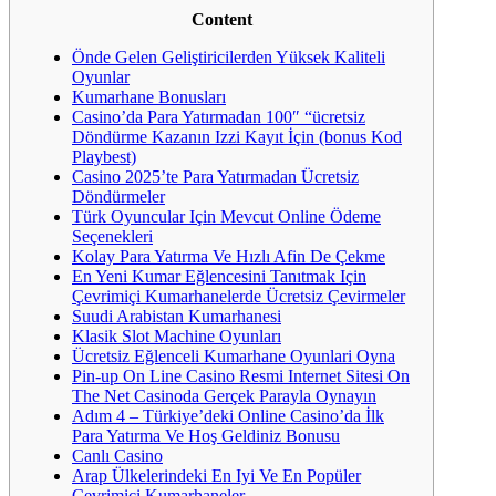
Content
Önde Gelen Geliştiricilerden Yüksek Kaliteli
Oyunlar
Kumarhane Bonusları
Casino’da Para Yatırmadan 100″ “ücretsiz
Döndürme Kazanın Izzi Kayıt İçin (bonus Kod
Playbest)
Casino 2025’te Para Yatırmadan Ücretsiz
Döndürmeler
Türk Oyuncular Için Mevcut Online Ödeme
Seçenekleri
Kolay Para Yatırma Ve Hızlı Afin De Çekme
En Yeni Kumar Eğlencesini Tanıtmak Için
Çevrimiçi Kumarhanelerde Ücretsiz Çevirmeler
Suudi Arabistan Kumarhanesi
Klasik Slot Machine Oyunları
Ücretsiz Eğlenceli Kumarhane Oyunlari Oyna
Pin-up On Line Casino Resmi Internet Sitesi On
The Net Casinoda Gerçek Parayla Oynayın
Adım 4 – Türkiye’deki Online Casino’da İlk
Para Yatırma Ve Hoş Geldiniz Bonusu
Canlı Casino
Arap Ülkelerindeki En Iyi Ve En Popüler
Çevrimiçi Kumarhaneler