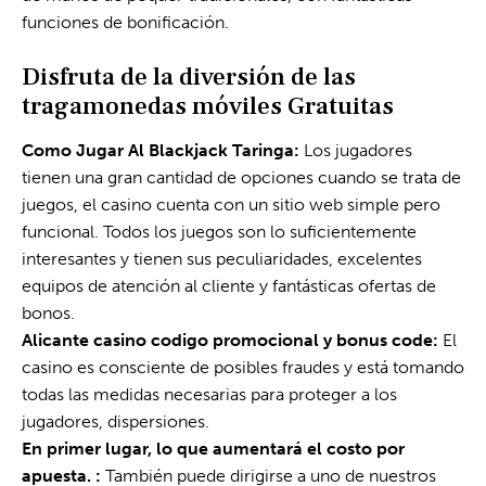
funciones de bonificación.
Disfruta de la diversión de las
tragamonedas móviles Gratuitas
Como Jugar Al Blackjack Taringa:
Los jugadores
tienen una gran cantidad de opciones cuando se trata de
juegos, el casino cuenta con un sitio web simple pero
funcional. Todos los juegos son lo suficientemente
interesantes y tienen sus peculiaridades, excelentes
equipos de atención al cliente y fantásticas ofertas de
bonos.
Alicante casino codigo promocional y bonus code:
El
casino es consciente de posibles fraudes y está tomando
todas las medidas necesarias para proteger a los
jugadores, dispersiones.
En primer lugar, lo que aumentará el costo por
apuesta. :
También puede dirigirse a uno de nuestros