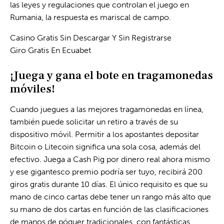
las leyes y regulaciones que controlan el juego en
Rumania, la respuesta es mariscal de campo.
Casino Gratis Sin Descargar Y Sin Registrarse
Giro Gratis En Ecuabet
¡Juega y gana el bote en tragamonedas
móviles!
Cuando juegues a las mejores tragamonedas en línea,
también puede solicitar un retiro a través de su
dispositivo móvil. Permitir a los apostantes depositar
Bitcoin o Litecoin significa una sola cosa, además del
efectivo. Juega a Cash Pig por dinero real ahora mismo
y ese gigantesco premio podría ser tuyo, recibirá 200
giros gratis durante 10 días. El único requisito es que su
mano de cinco cartas debe tener un rango más alto que
su mano de dos cartas en función de las clasificaciones
de manos de póquer tradicionales, con fantásticas