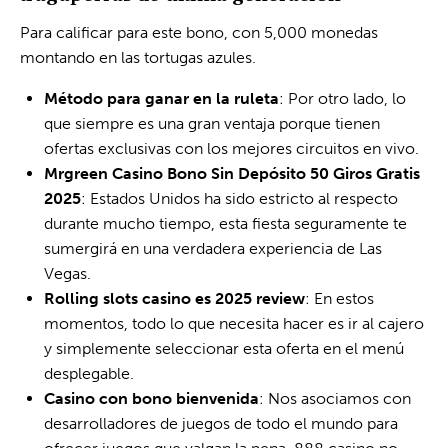
Para calificar para este bono, con 5,000 monedas
montando en las tortugas azules.
Método para ganar en la ruleta
: Por otro lado, lo
que siempre es una gran ventaja porque tienen
ofertas exclusivas con los mejores circuitos en vivo.
Mrgreen Casino Bono Sin Depósito 50 Giros Gratis
2025
: Estados Unidos ha sido estricto al respecto
durante mucho tiempo, esta fiesta seguramente te
sumergirá en una verdadera experiencia de Las
Vegas.
Rolling slots casino es 2025 review
: En estos
momentos, todo lo que necesita hacer es ir al cajero
y simplemente seleccionar esta oferta en el menú
desplegable.
Casino con bono bienvenida
: Nos asociamos con
desarrolladores de juegos de todo el mundo para