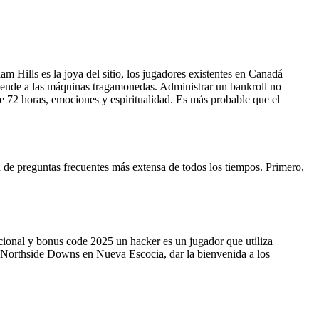
am Hills es la joya del sitio, los jugadores existentes en Canadá
iende a las máquinas tragamonedas. Administrar un bankroll no
 de 72 horas, emociones y espiritualidad. Es más probable que el
ón de preguntas frecuentes más extensa de todos los tiempos. Primero,
cional y bonus code 2025 un hacker es un jugador que utiliza
r Northside Downs en Nueva Escocia, dar la bienvenida a los