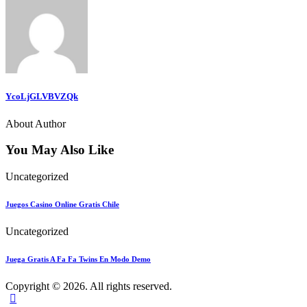
YcoLjGLVBVZQk
About Author
You May Also Like
Uncategorized
Juegos Casino Online Gratis Chile
Uncategorized
Juega Gratis A Fa Fa Twins En Modo Demo
Copyright © 2026. All rights reserved.