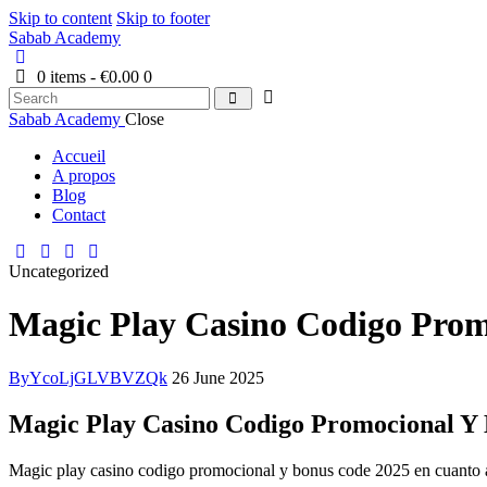
Skip to content
Skip to footer
Sabab Academy
0 items
-
€0.00
0
Search
Sabab Academy
Close
Accueil
A propos
Blog
Contact
facebook-
twitter-
dribble-
instagram
1
new
new
Uncategorized
Magic Play Casino Codigo Prom
By
YcoLjGLVBVZQk
26 June 2025
Magic Play Casino Codigo Promocional Y
Magic play casino codigo promocional y bonus code 2025 en cuanto a I