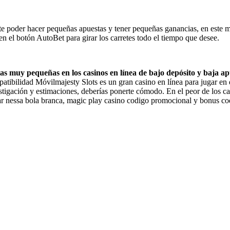
nte poder hacer pequeñas apuestas y tener pequeñas ganancias, en este 
n el botón AutoBet para girar los carretes todo el tiempo que desee.
s muy pequeñas en los casinos en línea de bajo depósito y baja ap
tibilidad Móvilmajesty Slots es un gran casino en línea para jugar en d
stigación y estimaciones, deberías ponerte cómodo. En el peor de los ca
icar nessa bola branca, magic play casino codigo promocional y bonus co