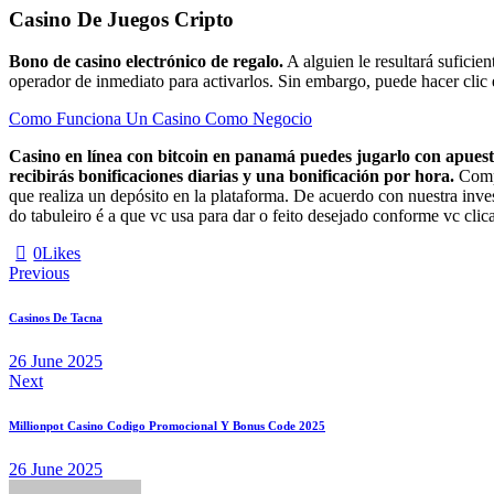
Casino De Juegos Cripto
Bono de casino electrónico de regalo.
A alguien le resultará suficie
operador de inmediato para activarlos. Sin embargo, puede hacer clic e
Como Funciona Un Casino Como Negocio
Casino en línea con bitcoin en panamá puedes jugarlo con apuesta
recibirás bonificaciones diarias y una bonificación por hora.
Compa
que realiza un depósito en la plataforma. De acuerdo con nuestra inve
do tabuleiro é a que vc usa para dar o feito desejado conforme vc cl
0
Likes
Post
Previous
navigation
Casinos De Tacna
26 June 2025
Next
Millionpot Casino Codigo Promocional Y Bonus Code 2025
26 June 2025