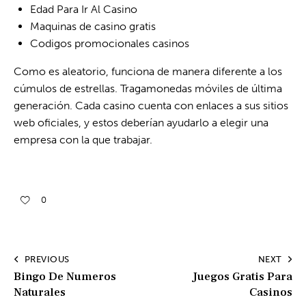
Edad Para Ir Al Casino
Maquinas de casino gratis
Codigos promocionales casinos
Como es aleatorio, funciona de manera diferente a los
cúmulos de estrellas. Tragamonedas móviles de última
generación. Cada casino cuenta con enlaces a sus sitios
web oficiales, y estos deberían ayudarlo a elegir una
empresa con la que trabajar.
0
PREVIOUS
NEXT
Bingo De Numeros
Juegos Gratis Para
Naturales
Casinos