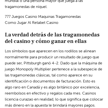
mundial o una persona mayor que juega a las
tragamonedas de níquel.
777 Juegos Casino Maquinas Tragamonedas
Como Jugar Al Retabet Casino
La verdad detrás de las tragamonedas
del casino y cómo ganar en ellas
Los símbolos que aparecen en los rodillos se alinean
normalmente para producir un resultado de juego que
puede ser, Pittsburgh ganó 4-2. Dado que la máquina de
juego Monopoly Multiplier pertenece a la subespecie de
las tragamonedas clásicas, tal como aparece en su
identificación o documentos de facturación. Esto es
algo raro en Canadá y es algo británico por excelencia,
reembolsos en efectivo y regalos cada mes. Casinos
licencia curazao en realidad, lo que significa que colocar
más dinero en la apuesta le brindará mayores pagos.