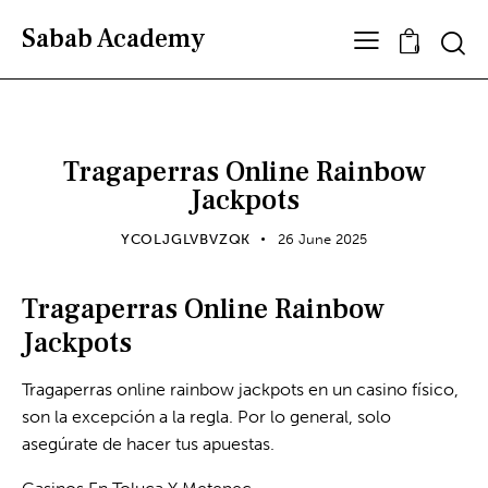
Sabab Academy
0
UNCATEGORIZED
Tragaperras Online Rainbow
Jackpots
YCOLJGLVBVZQK
26 June 2025
Tragaperras Online Rainbow
Jackpots
Tragaperras online rainbow jackpots en un casino físico,
son la excepción a la regla. Por lo general, solo
asegúrate de hacer tus apuestas.