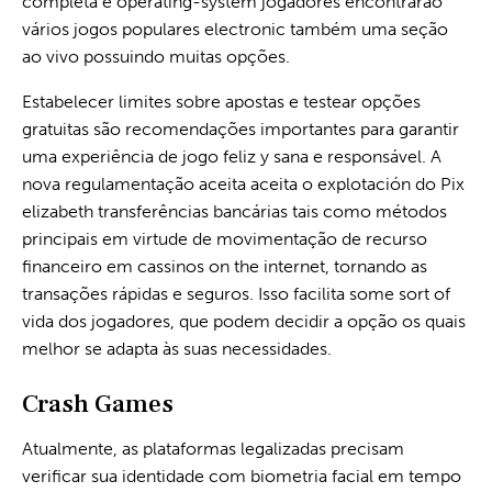
completa e operating-system jogadores encontrarão
vários jogos populares electronic também uma seção
ao vivo possuindo muitas opções.
Estabelecer limites sobre apostas e testear opções
gratuitas são recomendações importantes para garantir
uma experiência de jogo feliz y sana e responsável. A
nova regulamentação aceita aceita o explotación do Pix
elizabeth transferências bancárias tais como métodos
principais em virtude de movimentação de recurso
financeiro em cassinos on the internet, tornando as
transações rápidas e seguros. Isso facilita some sort of
vida dos jogadores, que podem decidir a opção os quais
melhor se adapta às suas necessidades.
Crash Games
Atualmente, as plataformas legalizadas precisam
verificar sua identidade com biometria facial em tempo