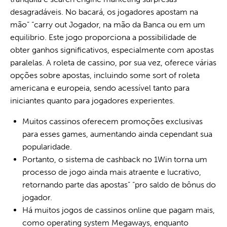
desagradáveis. No bacará, os jogadores apostam na
mão” “carry out Jogador, na mão da Banca ou em um
equilibrio. Este jogo proporciona a possibilidade de
obter ganhos significativos, especialmente com apostas
paralelas. A roleta de cassino, por sua vez, oferece várias
opções sobre apostas, incluindo some sort of roleta
americana e europeia, sendo acessível tanto para
iniciantes quanto para jogadores experientes.
Muitos cassinos oferecem promoções exclusivas
para esses games, aumentando ainda cependant sua
popularidade.
Portanto, o sistema de cashback no 1Win torna um
processo de jogo ainda mais atraente e lucrativo,
retornando parte das apostas” “pro saldo de bônus do
jogador.
Há muitos jogos de cassinos online que pagam mais,
como operating system Megaways, enquanto