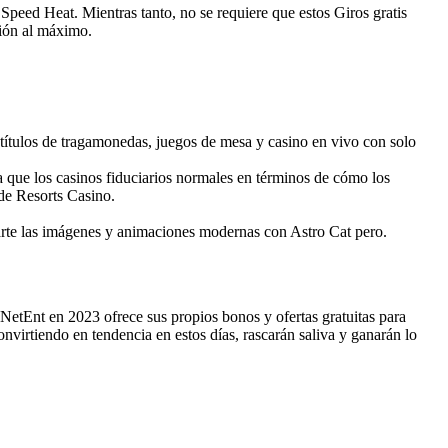
peed Heat. Mientras tanto, no se requiere que estos Giros gratis
ción al máximo.
títulos de tragamonedas, juegos de mesa y casino en vivo con solo
 que los casinos fiduciarios normales en términos de cómo los
de Resorts Casino.
rte las imágenes y animaciones modernas con Astro Cat pero.
NetEnt en 2023 ofrece sus propios bonos y ofertas gratuitas para
irtiendo en tendencia en estos días, rascarán saliva y ganarán lo