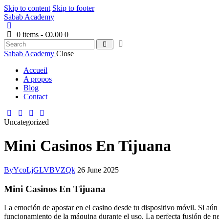
Skip to content
Skip to footer
Sabab Academy
0 items
-
€0.00
0
Search
Sabab Academy
Close
Accueil
A propos
Blog
Contact
facebook-
twitter-
dribble-
instagram
1
new
new
Uncategorized
Mini Casinos En Tijuana
By
YcoLjGLVBVZQk
26 June 2025
Mini Casinos En Tijuana
La emoción de apostar en el casino desde tu dispositivo móvil.
Si aún
funcionamiento de la máquina durante el uso.
La perfecta fusión de ne