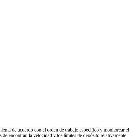
mienta de acuerdo con el orden de trabajo específico y monitorear el
s de encontrar, la velocidad y los límites de depósito relativamente