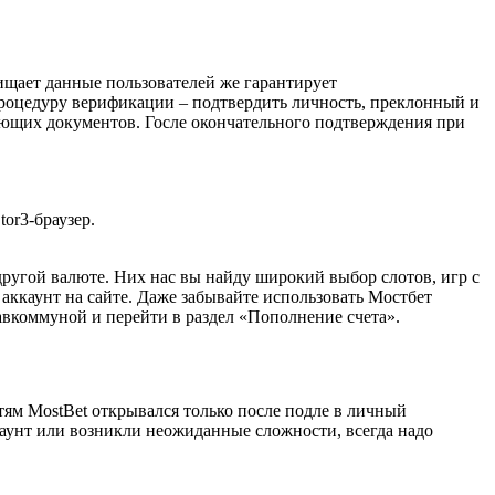
щищает данные пользователей же гарантирует
роцедуру верификации – подтвердить личность, преклонный и
ряющих документов. Госле окончательного подтверждения при
or3-браузер.
другой валюте. Них нас вы найду широкий выбор слотов, игр с
аккаунт на сайте. Даже забывайте использовать Мостбет
завкоммуной и перейти в раздел «Пополнение счета».
тям MostBet открывался только после подле в личный
каунт или возникли неожиданные сложности, всегда надо