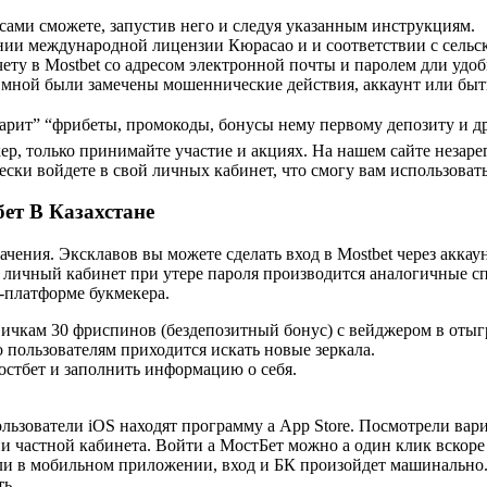
сами сможете, запустив него и следуя указанным инструкциям.
ании международной лицензии Кюрасао и и соответствии с сельс
ету в Mostbet со адресом электронной почты и паролем дли удоб
 мной были замечены мошеннические действия, аккаунт или быт
дарит” “фрибеты, промокоды, бонусы нему первому депозиту и д
р, только принимайте участие и акциях. На нашем сайте незар
ески войдете в свой личных кабинет, что смогу вам использоват
ет В Казахстане
начения. Эксклавов вы можете сделать вход в Mostbet через акка
личный кабинет при утере пароля производится аналогичные сп
-платформе букмекера.
ичкам 30 фриспинов (бездепозитный бонус) с вейджером в отыг
о пользователям приходится искать новые зеркала.
стбет и заполнить информацию о себя.
пользователи iOS находят программу а App Store. Посмотрели вар
частной кабинета. Войти а МостБет можно а один клик вскоре Fa
или в мобильном приложении, вход и БК произойдет машинально.
ть.