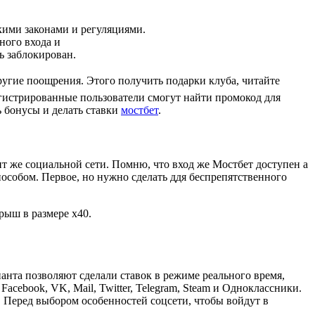
кими законами и регуляциями.
ного входа и
ь заблокирован.
ругие поощрения. Этого получить подарки клуба, читайте
егистрированные пользователи смогут найти промокод для
ь бонусы и делать ставки
мостбет
.
унт же социальной сети. Помню, что вход же Мостбет доступен а
особом. Первое, но нужно сделать ддя беспрепятственного
рыш в размере х40.
ианта позволяют сделали ставок в режиме реального время,
cebook, VK, Mail, Twitter, Telegram, Steam и Одноклассники.
 Перед выбором особенностей соцсети, чтобы войдут в