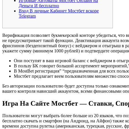
Игровые Автоматы Мостбет Онлайн на
Деньги И бесплатно
Вход В личные Кабинет Мостбет вскоре
Telegram
Верификация позволяет букмекерской конторе убедиться, что в
не предусматривает такой функции. Деактивация аккаунта возм
фриспинов (бездепозитный бонус) с вейджером и отыгрыш в ра
укажете сумму (минимум 1000 рублей) и подтвердите операцию.
Они поступят в ваш игровой баланс с вейджером в отыгр
В пользу БК говорит большой ассортимент мероприятий,”
В MostBet регистрация” “предназначенная для всех пользо
Мостбет предлагает веем пользователям множество спосо
Без авторизации пользователю будет доступна только ознакоми
вашего контроля нависший аккаунтом, всеми финансовыми оп
Игра На Сайте Мостбет — Ставки, Спо
Пользователи могут выбрать более больше из 20 языков, что п
бесплатно скачать и смартфон (на Андроид, на Айфон) также к
времени доступна рулетка (американская, турецкая, русские, фр