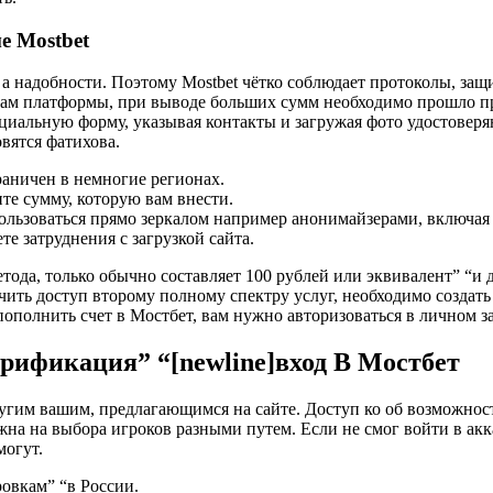
е Mostbet
, а надобности. Поэтому Mostbet чётко соблюдает протоколы, за
илам платформы, при выводе больших сумм необходимо прошло п
пециальную форму, указывая контакты и загружая фото удостове
вятся фатихова.
раничен в немногие регионах.
те сумму, которую вам внести.
льзоваться прямо зеркалом например анонимайзерами, включая t
е затруднения с загрузкой сайта.
ода, только обычно составляет 100 рублей или эквивалент” “и 
ть доступ второму полному спектру услуг, необходимо создать 
ы пополнить счет в Мостбет, вам нужно авторизоваться в личном 
рификация” “[newline]вход В Мостбет
ругим вашим, предлагающимся на сайте. Доступ ко об возможнос
жна на выбора игроков разными путем. Если не смог войти в ак
могут.
ровкам” “в России.