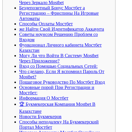
Через Зеркало Mostbet
Бездепозитный Бонус Мостбет а
Регистрацию – Фриспины На Игровые
Автоматы
Способы Оплаты Мостбет
же Найти Свой Идентификатор Аккаунта
Советы ноунсом Решению Проблем со
Входом
Функционал Личного кабинета Мостбет
Казахстан
Могу Ли что Войти В Систему Mostbet
Через Приложение?
Вход со Помощью Социальных Сетей:
Что сделано, Если Я вспомнил Пароль От
Mostbet?
Пошаговое Руководство По Мостбет Вход
Основные порой При Регистрации и
Мостбет:
Информация О Мостбет
🏆 Букмекерская Компания Mostbet В
Казахстане
Новости Букмекеров
Способы неподалеку На Букмекерский
Портал Мостбет