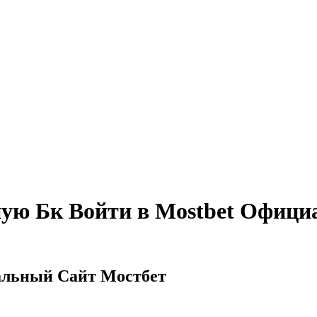
ую Бк Войти в Mostbet Офиц
иальный Сайт Мостбет