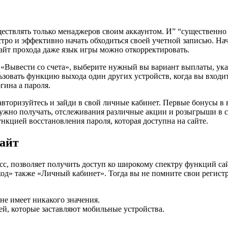
ствлять только менаджеров своим аккаунтом. И” “существенно 
ро и эффективно начать обходиться своей учетной записью. Нач
айт прохода даже язык игры можно откорректировать.
у «Вывести со счета», выберите нужный вы вариант выплаты, ук
ьзовать функцию выхода один других устройств, когда вы входит
гина а пароля.
 авторизуйтесь и зайди в свой личные кабинет. Первые бонусы
нужно получать, отслеживания различные акции и розыгрыши в с
нкцией восстановления пароля, которая доступна на сайте.
Сайт
сс, позволяет получить доступ ко широкому спектру функций са
ход» также «Личный кабинет». Тогда вы не помните свои регис
не имеет никакого значения.
ей, которые заставляют мобильные устройства.