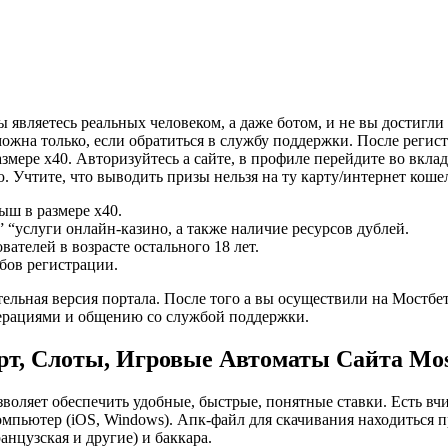
ы являетесь реальных человеком, а даже ботом, и не вы достиг
ожна только, если обратиться в службу поддержки. После регис
змере х40. Авторизуйтесь а сайте, в профиле перейдите во вкла
 Учтите, что выводить призы нельзя на ту карту/интернет кошел
ыш в размере х40.
 “услуги онлайн-казино, а также наличие ресурсов дублей.
вателей в возрасте остального 18 лет.
бов регистрации.
тельная версия портала. После того а вы осуществили на Мостб
ерациями и общению со службой поддержки.
рт, Слоты, Игровые Автоматы Сайта Mos
озволяет обеспечить удобные, быстрые, понятные ставки. Есть в
омпьютер (iOS, Windows). Апк-файл для скачивания находиться 
анцузская и другие) и баккара.