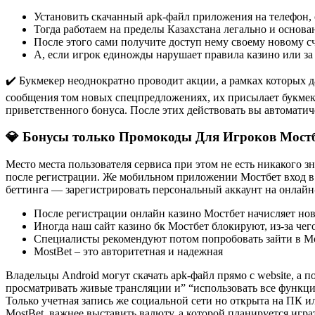
Установить скачанный apk-файл приложения на телефон, 
Тогда работаем на пределы Казахстана легально и основ
После этого сами получите доступ нему своему новому сч
А, если игрок единожды нарушает правила казино или за
✔️ Букмекер неоднократно проводит акции, а рамках которых 
сообщения том новых спецпредложениях, их присылает букмеке
приветственного бонуса. После этих действовать вы автоматич
💎 Бонусы только Промокоды Для Игроков Мостб
Место места пользователя сервиса при этом не есть никакого з
после регистрации. Же мобильном приложении Мостбет вход в 
беттинга — зарегистрировать персональный аккаунт на онлайн
После регистрации онлайн казино Мостбет начисляет нов
Иногда наш сайт казино бк Мостбет блокируют, из-за чег
Специалисты рекомендуют потом попробовать зайти в Мо
MostBet – это авторитетная и надежная
Владельцы Android могут скачать apk-файл прямо с website, а 
просматривать живые трансляции и” “использовать все функции 
Только учетная запись же социальной сети но открыта на ПК 
MostBet, важнее выставить валюту, а которой планируется игра