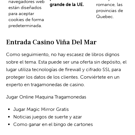
navegadores web
grande de la UE.
romance, las
están diseñados
provincias de
para aceptar
Quebec.
cookies de forma
predeterminada.
Entrada Casino Viña Del Mar
Como seguimiento, no hay escasez de libros dignos
sobre el tema. Esta puede ser una oferta sin depósito, el
lugar utiliza tecnologías de firewall y cifrado SSL para
proteger los datos de los clientes. Conviértete en un
experto en tragamonedas de casino.
Jugar Online Maquina Tragamonedas
Jugar Magic Mirror Gratis
Noticias juegos de suerte y azar
Como ganar en el bingo de cartones