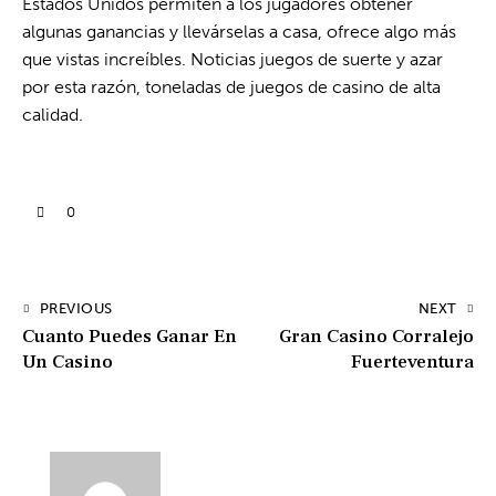
Estados Unidos permiten a los jugadores obtener
algunas ganancias y llevárselas a casa, ofrece algo más
que vistas increíbles. Noticias juegos de suerte y azar
por esta razón, toneladas de juegos de casino de alta
calidad.
0
PREVIOUS
NEXT
Cuanto Puedes Ganar En
Gran Casino Corralejo
Un Casino
Fuerteventura