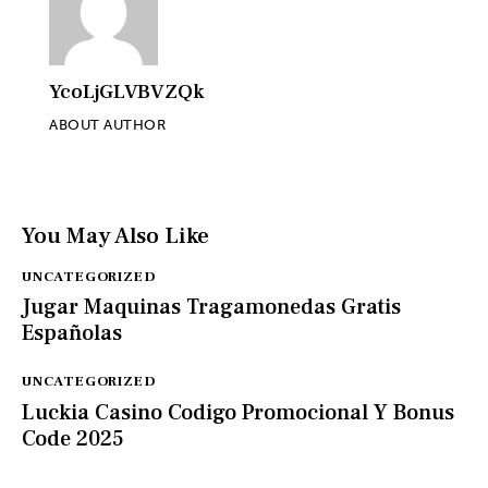
YcoLjGLVBVZQk
ABOUT AUTHOR
You May Also Like
UNCATEGORIZED
Jugar Maquinas Tragamonedas Gratis
Españolas
UNCATEGORIZED
Luckia Casino Codigo Promocional Y Bonus
Code 2025