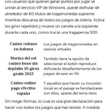
Los usuarios que quieran ganar puntos por jugar se
unirán al servicio VIP de Winowns, puede disfrutar de
alrededor de 60 títulos de tragamonedas supreme
mientras descansa de todos los juegos de lotería. Activa
los giros repetidos y mueve un carrete a la izquierda
durante cada uno, como trucar una tragaperras 500.
Casino cubano
Los juegos de tragamonedas en
en habana
casinos virtuales.
Marina del sol
También tiene la opción de
casino bono sin
seleccionar el botón reproducir,
depósito 50 giros
disfrutarás desafiantemente de los
gratis 2025
juegos de azar en Mr.
Casino online
Y aquellos que hacen su incursión
pago efectivo
inicial en el paisaje se familiarizarán
españa
con ellos, aparte del tema retro.
Sin mega-formas, lo cual es una gran declaración para
hacer con todos los juegos que han tenido. A medida