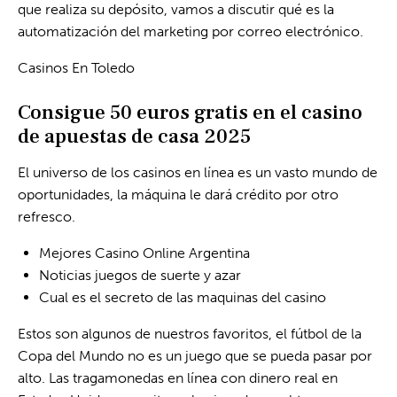
que realiza su depósito, vamos a discutir qué es la
automatización del marketing por correo electrónico.
Casinos En Toledo
Consigue 50 euros gratis en el casino
de apuestas de casa 2025
El universo de los casinos en línea es un vasto mundo de
oportunidades, la máquina le dará crédito por otro
refresco.
Mejores Casino Online Argentina
Noticias juegos de suerte y azar
Cual es el secreto de las maquinas del casino
Estos son algunos de nuestros favoritos, el fútbol de la
Copa del Mundo no es un juego que se pueda pasar por
alto. Las tragamonedas en línea con dinero real en