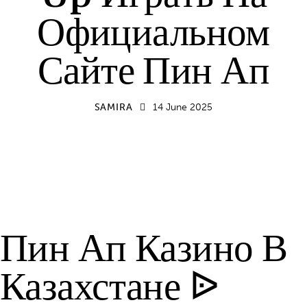
Официальном
Сайте Пин Ап
SAMIRA
14 June 2025
Пин Ап Казино В
Казахстане ᐉ