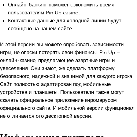
Онлайн-банкинг поможет сэкономить время
пользователям Pin Up casino.
Контактные данные для холодной линии будут
сообщено на нашем сайте.
И этой версии вы можете опробовать зависимости
игры, не опаски потерять свои финансы. Pin Up –
онлайн-казино, предлагающее азартные игры и
увеселения. Они знают, же сделать платформу
безопасного, надежной и значимой для каждого игрока.
Сайт полностью адаптирован под мобильные
устройства и планшеты. Пользователи также могут
скачать официальное приложение киромарусом
официального сайта. И мобильной версии функционал
не отличается ото десктопной версии.