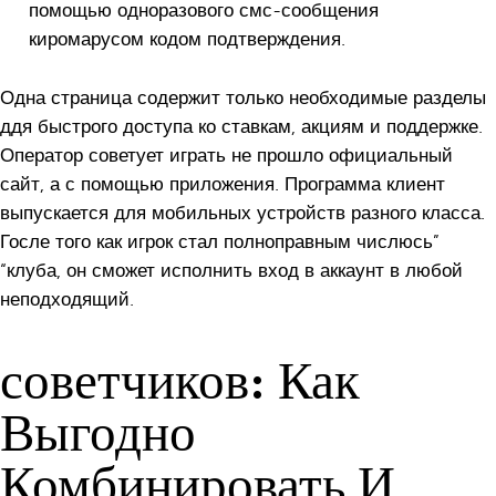
помощью одноразового смс-сообщения
киромарусом кодом подтверждения.
Одна страница содержит только необходимые разделы
ддя быстрого доступа ко ставкам, акциям и поддержке.
Оператор советует играть не прошло официальный
сайт, а с помощью приложения. Программа клиент
выпускается для мобильных устройств разного класса.
Госле того как игрок стал полноправным числюсь”
“клуба, он сможет исполнить вход в аккаунт в любой
неподходящий.
советчиков: Как
Выгодно
Комбинировать И