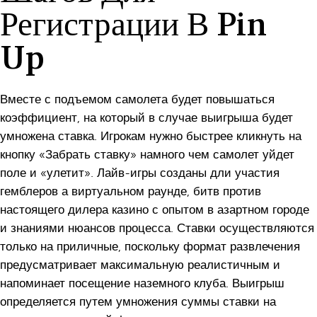
Регистрации В Pin
Up
Вместе с подъемом самолета будет повышаться
коэффициент, на который в случае выигрыша будет
умножена ставка. Игрокам нужно быстрее кликнуть на
кнопку «Забрать ставку» намного чем самолет уйдет
поле и «улетит». Лайв-игры созданы дли участия
гемблеров а виртуальном раунде, битв против
настоящего дилера казино с опытом в азартном городе
и знаниями нюансов процесса. Ставки осуществляются
только на приличные, поскольку формат развлечения
предусматривает максимальную реалистичным и
напоминает посещение наземного клуба. Выигрыш
определяется путем умножения суммы ставки на