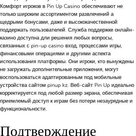
Комфорт игроков в Pin Up Casino обеспечивают не
только широким ассортиментом развлечений а
щедрыми бонусами, даже и высококачественной
поддержать пользователей. Служба поддержке онлайн-
казино доступна дли решения любых вопросы,
связанных с pin-up casino вход, процессами игры,
финансовыми операциями и другими аспекта
использования платформы. Они игроки, кто вынуждены
не загружать дополнительные приложения, могут
воспользоваться адаптированным под мобильные
устройства сайтом pinup kz. Веб-сайт Pin Up идеально
корректируется под любой размер экрана, обеспечивая
приемлемый доступ к играм без потери незаурядные и
функциональности.
Подтверждение