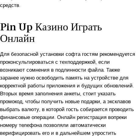
средств.
Pin Up Казино Играть
Онлайн
Для безопасной установки софта гостям рекомендуется
проконсультироваться с техподдержкой, если
возникают сомнения в подлинности файла. Также
заранее нужно освободить память на устройстве для
корректной работы приложения и будущих обновлений.
Вторых время заполнения анкеты, стоит указать
промокод, чтобы получить новые подарки, а эксклавов
выбрать валюту, в которой гость собирается проводить
финансовые операции. Онлайн регистрация вопреки
номеру телефона позволяли автоматически
верифицировать его и в дальнейшем упростить