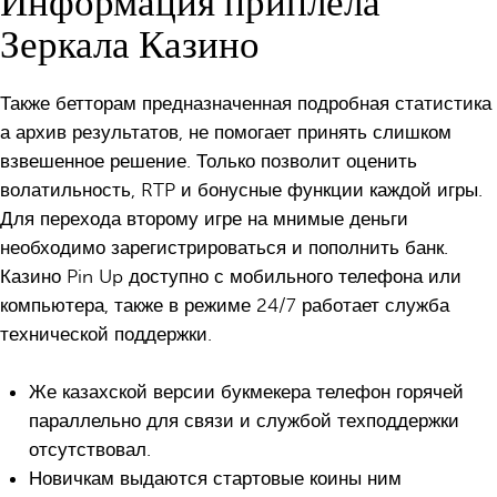
Информация приплела
Зеркала Казино
Также бетторам предназначенная подробная статистика
а архив результатов, не помогает принять слишком
взвешенное решение. Только позволит оценить
волатильность, RTP и бонусные функции каждой игры.
Для перехода второму игре на мнимые деньги
необходимо зарегистрироваться и пополнить банк.
Казино Pin Up доступно с мобильного телефона или
компьютера, также в режиме 24/7 работает служба
технической поддержки.
Же казахской версии букмекера телефон горячей
параллельно для связи и службой техподдержки
отсутствовал.
Новичкам выдаются стартовые коины ним