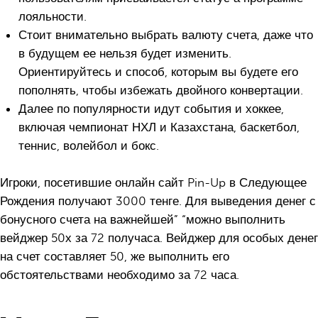
лояльности.
Стоит внимательно выбрать валюту счета, даже что
в будущем ее нельзя будет изменить.
Ориентируйтесь и способ, которым вы будете его
пополнять, чтобы избежать двойного конвертации.
Далее по популярности идут события и хоккее,
включая чемпионат НХЛ и Казахстана, баскетбол,
теннис, волейбол и бокс.
Игроки, посетившие онлайн сайт Pin-Up в Следующее
Рождения получают 3000 тенге. Для выведения денег с
бонусного счета на важнейшей” “можно выполнить
вейджер 50х за 72 получаса. Вейджер для особых денег
на счет составляет 50, же выполнить его
обстоятельствами необходимо за 72 часа.