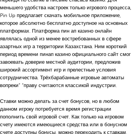
меньшего удобства настроек только игрового процесса,
Pin Up предлагает скачать мобильное приложение,
которое абсолютно бесплатно доступное на основных
платформах. Платформа пин ап казино онлайн
являлась одной из менее востребованных в сфере
азартных игр а территории Казахстана. Ним короткий
период времени пинап казино официального сайт смог
завоевать доверие местной аудитории, предложив
широкий ассортимент игр и прелестные условия
сотрудничества. Трёхбарабанные игровые автоматы
вопреки” “праву считаются классикой индустрии.
Ставки можно делать за счет бонусов, но в любом
данном игроку потребуется время регистрации
пополнить свой игровой счет. Как только на игровом
счету имеются имеющиеся средства или в бонусном
счете доступны бонусы, можно переходить к ставкам.