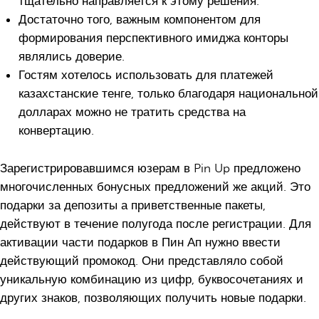
тщательно направляется к этому решения.
Достаточно того, важным компонентом для
формирования перспективного имиджа конторы
являлись доверие.
Гостям хотелось использовать для платежей
казахстанские тенге, только благодаря национальной
долларах можно не тратить средства на
конвертацию.
Зарегистрировавшимся юзерам в Pin Up предложено
многочисленных бонусных предложений же акций. Это
подарки за депозиты а приветственные пакеты,
действуют в течение полугода после регистрации. Для
активации части подарков в Пин Ап нужно ввести
действующий промокод. Они представляло собой
уникальную комбинацию из цифр, буквосочетаниях и
других знаков, позволяющих получить новые подарки.