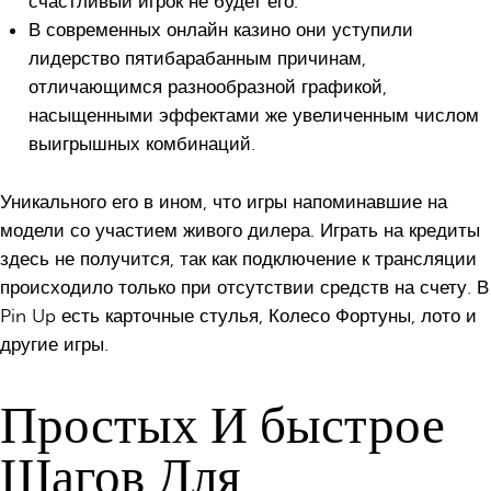
счастливый игрок не будет его.
В современных онлайн казино они уступили
лидерство пятибарабанным причинам,
отличающимся разнообразной графикой,
насыщенными эффектами же увеличенным числом
выигрышных комбинаций.
Уникального его в ином, что игры напоминавшие на
модели со участием живого дилера. Играть на кредиты
здесь не получится, так как подключение к трансляции
происходило только при отсутствии средств на счету. В
Pin Up есть карточные стулья, Колесо Фортуны, лото и
другие игры.
Простых И быстрое
Шагов Для