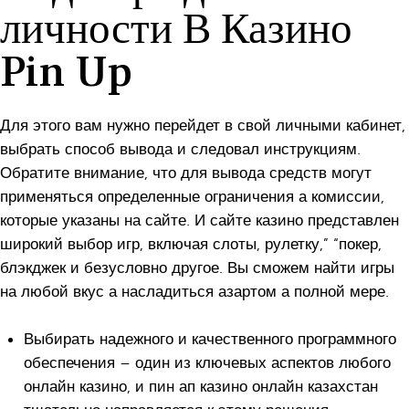
личности В Казино
Pin Up
Для этого вам нужно перейдет в свой личными кабинет,
выбрать способ вывода и следовал инструкциям.
Обратите внимание, что для вывода средств могут
применяться определенные ограничения а комиссии,
которые указаны на сайте. И сайте казино представлен
широкий выбор игр, включая слоты, рулетку,” “покер,
блэкджек и безусловно другое. Вы сможем найти игры
на любой вкус а насладиться азартом а полной мере.
Выбирать надежного и качественного программного
обеспечения – один из ключевых аспектов любого
онлайн казино, и пин ап казино онлайн казахстан