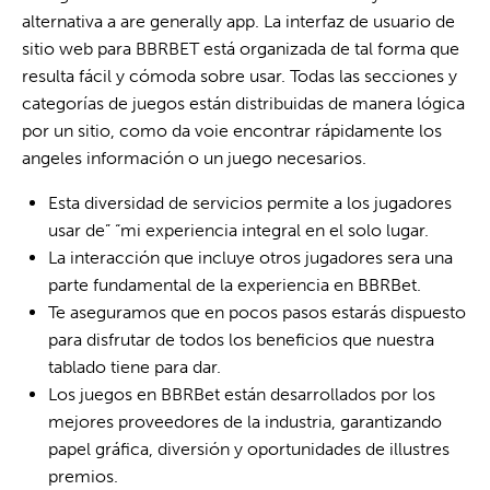
alternativa a are generally app. La interfaz de usuario de
sitio web para BBRBET está organizada de tal forma que
resulta fácil y cómoda sobre usar. Todas las secciones y
categorías de juegos están distribuidas de manera lógica
por un sitio, como da voie encontrar rápidamente los
angeles información o un juego necesarios.
Esta diversidad de servicios permite a los jugadores
usar de” “mi experiencia integral en el solo lugar.
La interacción que incluye otros jugadores sera una
parte fundamental de la experiencia en BBRBet.
Te aseguramos que en pocos pasos estarás dispuesto
para disfrutar de todos los beneficios que nuestra
tablado tiene para dar.
Los juegos en BBRBet están desarrollados por los
mejores proveedores de la industria, garantizando
papel gráfica, diversión y oportunidades de illustres
premios.