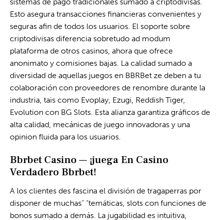
sistemas de pago tradicionales sumado a criptodivisas.
Esto asegura transacciones financieras convenientes y
seguras afin de todos los usuarios. El soporte sobre
criptodivisas diferencia sobretudo ad modum
plataforma de otros casinos, ahora que ofrece
anonimato y comisiones bajas. La calidad sumado a
diversidad de aquellas juegos en BBRBet ze deben a tu
colaboración con proveedores de renombre durante la
industria, tais como Evoplay, Ezugi, Reddish Tiger,
Evolution con BG Slots. Esta alianza garantiza gráficos de
alta calidad, mecánicas de juego innovadoras y una
opinion fluida para los usuarios.
Bbrbet Casino — ¡juega En Casino
Verdadero Bbrbet!
A los clientes des fascina el división de tragaperras por
disponer de muchas” “temáticas, slots con funciones de
bonos sumado a demás. La jugabilidad es intuitiva,