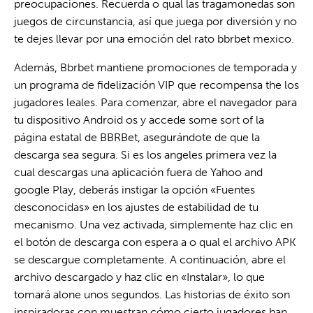
preocupaciones. Recuerda o qual las tragamonedas son
juegos de circunstancia, así que juega por diversión y no
te dejes llevar por una emoción del rato
bbrbet mexico
.
Además, Bbrbet mantiene promociones de temporada y
un programa de fidelización VIP que recompensa the los
jugadores leales. Para comenzar, abre el navegador para
tu dispositivo Android os y accede some sort of la
página estatal de BBRBet, asegurándote de que la
descarga sea segura. Si es los angeles primera vez la
cual descargas una aplicación fuera de Yahoo and
google Play, deberás instigar la opción «Fuentes
desconocidas» en los ajustes de estabilidad de tu
mecanismo. Una vez activada, simplemente haz clic en
el botón de descarga con espera a o qual el archivo APK
se descargue completamente. A continuación, abre el
archivo descargado y haz clic en «Instalar», lo que
tomará alone unos segundos. Las historias de éxito son
inspiradoras con muestran cómo cierto jugadores han