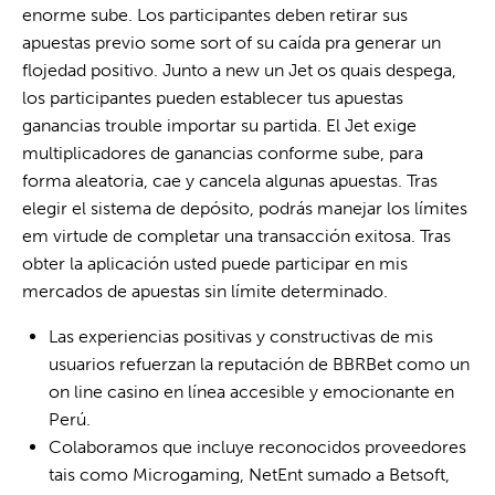
enorme sube. Los participantes deben retirar sus
apuestas previo some sort of su caída pra generar un
flojedad positivo. Junto a new un Jet os quais despega,
los participantes pueden establecer tus apuestas
ganancias trouble importar su partida. El Jet exige
multiplicadores de ganancias conforme sube, para
forma aleatoria, cae y cancela algunas apuestas. Tras
elegir el sistema de depósito, podrás manejar los límites
em virtude de completar una transacción exitosa. Tras
obter la aplicación usted puede participar en mis
mercados de apuestas sin límite determinado.
Las experiencias positivas y constructivas de mis
usuarios refuerzan la reputación de BBRBet como un
on line casino en línea accesible y emocionante en
Perú.
Colaboramos que incluye reconocidos proveedores
tais como Microgaming, NetEnt sumado a Betsoft,