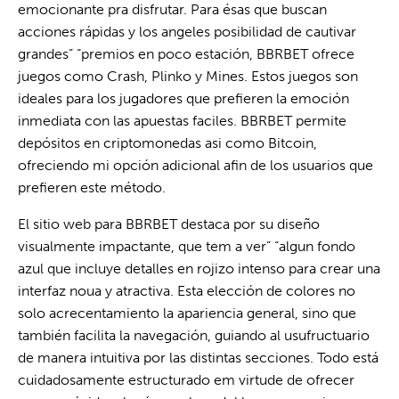
emocionante pra disfrutar. Para ésas que buscan
acciones rápidas y los angeles posibilidad de cautivar
grandes” “premios en poco estación, BBRBET ofrece
juegos como Crash, Plinko y Mines. Estos juegos son
ideales para los jugadores que prefieren la emoción
inmediata con las apuestas faciles. BBRBET permite
depósitos en criptomonedas asi como Bitcoin,
ofreciendo mi opción adicional afin de los usuarios que
prefieren este método.
El sitio web para BBRBET destaca por su diseño
visualmente impactante, que tem a ver” “algun fondo
azul que incluye detalles en rojizo intenso para crear una
interfaz noua y atractiva. Esta elección de colores no
solo acrecentamiento la apariencia general, sino que
también facilita la navegación, guiando al usufructuario
de manera intuitiva por las distintas secciones. Todo está
cuidadosamente estructurado em virtude de ofrecer