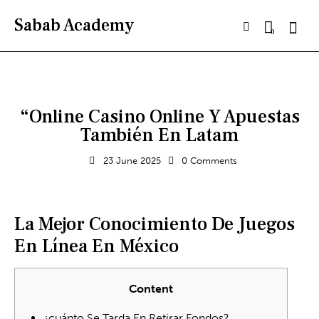
Sabab Academy
0
MX-BBRBET-CASINO
“Online Casino Online Y Apuestas
También En Latam
23 June 2025
0
Comments
La Mejor Conocimiento De Juegos
En Línea En México
Content
¿cuánto Se Tarda En Retirar Fondos?