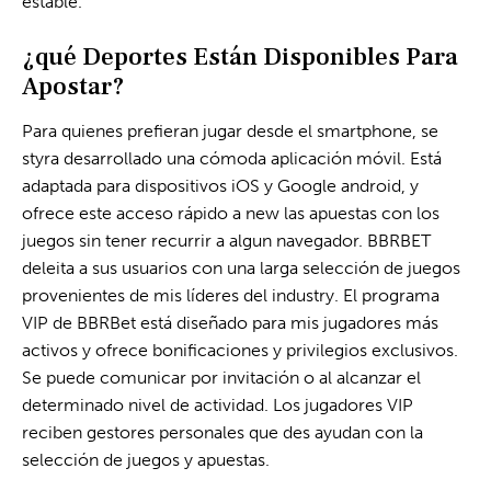
estable.
¿qué Deportes Están Disponibles Para
Apostar?
Para quienes prefieran jugar desde el smartphone, se
styra desarrollado una cómoda aplicación móvil. Está
adaptada para dispositivos iOS y Google android, y
ofrece este acceso rápido a new las apuestas con los
juegos sin tener recurrir a algun navegador. BBRBET
deleita a sus usuarios con una larga selección de juegos
provenientes de mis líderes del industry. El programa
VIP de BBRBet está diseñado para mis jugadores más
activos y ofrece bonificaciones y privilegios exclusivos.
Se puede comunicar por invitación o al alcanzar el
determinado nivel de actividad. Los jugadores VIP
reciben gestores personales que des ayudan con la
selección de juegos y apuestas.