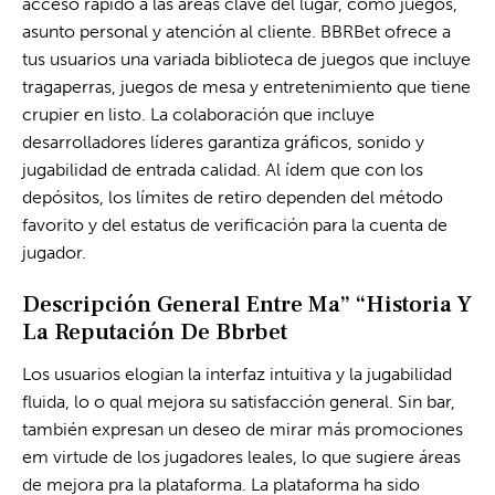
acceso rápido a las áreas clave del lugar, como juegos,
asunto personal y atención al cliente. BBRBet ofrece a
tus usuarios una variada biblioteca de juegos que incluye
tragaperras, juegos de mesa y entretenimiento que tiene
crupier en listo. La colaboración que incluye
desarrolladores líderes garantiza gráficos, sonido y
jugabilidad de entrada calidad. Al ídem que con los
depósitos, los límites de retiro dependen del método
favorito y del estatus de verificación para la cuenta de
jugador.
Descripción General Entre Ma” “Historia Y
La Reputación De Bbrbet
Los usuarios elogian la interfaz intuitiva y la jugabilidad
fluida, lo o qual mejora su satisfacción general. Sin bar,
también expresan un deseo de mirar más promociones
em virtude de los jugadores leales, lo que sugiere áreas
de mejora pra la plataforma. La plataforma ha sido