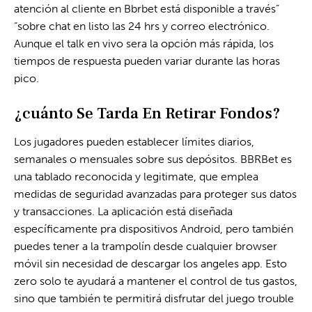
atención al cliente en Bbrbet está disponible a través”
“sobre chat en listo las 24 hrs y correo electrónico.
Aunque el talk en vivo sera la opción más rápida, los
tiempos de respuesta pueden variar durante las horas
pico.
¿cuánto Se Tarda En Retirar Fondos?
Los jugadores pueden establecer límites diarios,
semanales o mensuales sobre sus depósitos. BBRBet es
una tablado reconocida y legitimate, que emplea
medidas de seguridad avanzadas para proteger sus datos
y transacciones. La aplicación está diseñada
específicamente pra dispositivos Android, pero también
puedes tener a la trampolín desde cualquier browser
móvil sin necesidad de descargar los angeles app. Esto
zero solo te ayudará a mantener el control de tus gastos,
sino que también te permitirá disfrutar del juego trouble