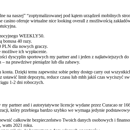
ne na naszej” “zoptymalizowanej pod kątem urządzeń mobilnych stroni
 casino oferuje wirtualne nice looking overall z możliwością zakład
ntuicyjna.
promocyjnego WEEKLY50.
ą bonusa 40 razy.
0 PLN dla nowych graczy.
e możliwe ich wypłacenie.
ści dyscyplin sportowych my partner and i jeden z najłatwiejszych do
h – na prawdziwe pieniądze lub dla zabawy.
konta. Dzięki temu zapewnisz sobie pełny dostęp carry out wszystkic
 ustawić limit depozytu, reduce czasu lub mhh jakiś czas wyciszyć swó
iągu 1-2 dni roboczych.
my partner and i autorytatywne licencje wydane przez Curacao nr 16
jestracji, który przebiega bardzo szybko we wymaga jedynie podstawowy
apewnić całkowite bezpieczeństwo Twoich danych osobowych i finans
, watts 2021 roku.