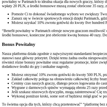
powitalny w Parimatch to idealna okazja dla nowych graczy, któr
wpłaty 20 PLN, a środki bonusowe muszą zostać obrócone 35 razy, 
Pomoże Ci to dokonać świadomego wyboru we zwiększy Twoj
Zanurz się w świecie sportowych emocji dzięki Parimatch, gdzi
Możesz uzyskać 10% zwrotu gotówki do kwoty five hundred 
“Benefit powitalny w Parimatch oferuje nowym graczom możliwość 
środki bonusowe, konieczne jest obrócenie kwotą bonusa 40 razy. 
Bonus Powitalny
Nasza platforma działa zgodnie z najwyższymi standardami bezpiecz
stanowi nasz główny priorytet. Dzięki temu żadna osoba nieupoważn
również rózne bonusy powitalne oraz regularne promocje, które zwię
dodatkowe środki do gry i unikalne nagrody.
Możesz otrzymać 10% zwrotu gotówki do kwoty 500 PLN, prz
Zakład całkowity polega na obstawieniu całkowitej liczby b
Cenimy czas naszych graczy, dlatego proces logowania do casino 
Wygrane z darmowych spinów wymagają obrotu 25 razy przed”
Jeśli szukasz niszowych dyscyplin, mogą zainteresować Cię rzutk
Wykonaj poniższe kroki, some sort of będziesz mógł grać w po
To świetna opcja dla tych, którzy chcą przetestować” “platformę be