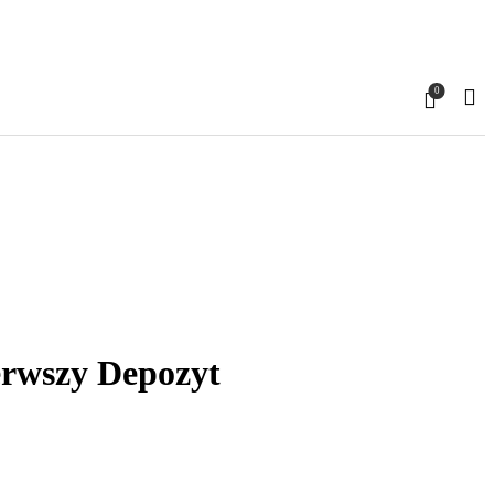
0
Sear
erwszy Depozyt