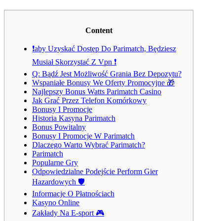
Content
❗️aby Uzyskać Dostęp Do Parimatch, Będziesz
Musiał Skorzystać Z Vpn ❗️
Q: Bądź Jest Możliwość Grania Bez Depozytu?
Wspaniałe Bonusy We Oferty Promocyjne 🎁
Najlepszy Bonus Watts Parimatch Casino
Jak Grać Przez Telefon Komórkowy
Bonusy I Promocje
Historia Kasyna Parimatch
Bonus Powitalny
Bonusy I Promocje W Parimatch
Dlaczego Warto Wybrać Parimatch?
Parimatch
Popularne Gry
Odpowiedzialne Podejście Perform Gier
Hazardowych 🛡️
Informacje O Płatnościach
Kasyno Online
Zakłady Na E-sport 🎮