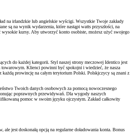
ad na irlandzkie lub angielskie wyścigi. Wszystkie Twoje zakłady
ane są na wynik wydarzenia, które nastąpi watts przyszłości, na
ć wysokie kursy. Aby utworzyć konto osobiste, możesz użyć swojego
cych do każdej kategorii. Styl naszej strony meczowej Identico jest
towarowym. Klienci powinni być spokojni i wiedzieć, że nasza
 każdą prowincję na całym terytorium Polski. Polskjczycy są znani z
ieczeństwo Twoich danych osobowych za pomocą nowoczesnego
, dokonując poprawnych przewidywań. Dla wygody naszych
lifikowaną pomoc w swoim języku ojczystym. Zakład całkowity
ale jest doskonałą opcją na regularne doładowania konta. Bonus