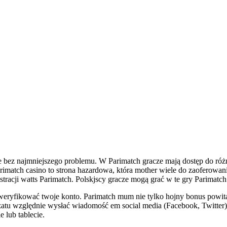
bie bez najmniejszego problemu. W Parimatch gracze mają dostęp do 
imatch casino to strona hazardowa, która mother wiele do zaoferowan
estracji watts Parimatch. Polskjscy gracze mogą grać w te gry Parimat
ryfikować twoje konto. Parimatch mum nie tylko hojny bonus powitaln
zatu względnie wysłać wiadomość em social media (Facebook, Twitter)
 lub tablecie.