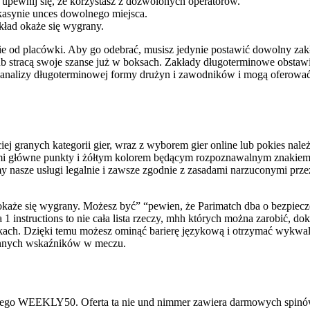
 upewnij się, że korzystasz z dozwolonych operatorów.
kasynie unces dowolnego miejsca.
kład okaże się wygrany.
ie od placówki. Aby go odebrać, musisz jedynie postawić dowolny zakł
lub stracą swoje szanse już w boksach. Zakłady długoterminowe obstawi
ą analizy długoterminowej formy drużyn i zawodników i mogą oferowa
 granych kategorii gier, wraz z wyborem gier online lub pokies należą
mi główne punkty i żółtym kolorem będącym rozpoznawalnym znakiem 
y nasze usługi legalnie i zawsze zgodnie z zasadami narzuconymi przez
d okaże się wygrany. Możesz być” “pewien, że Parimatch dba o bezp
a 1 instructions to nie cała lista rzeczy, mhh których można zarobić
kach. Dzięki temu możesz ominąć barierę językową i otrzymać wykwa
iennych wskaźników w meczu.
jnego WEEKLY50. Oferta ta nie und nimmer zawiera darmowych spinów, 