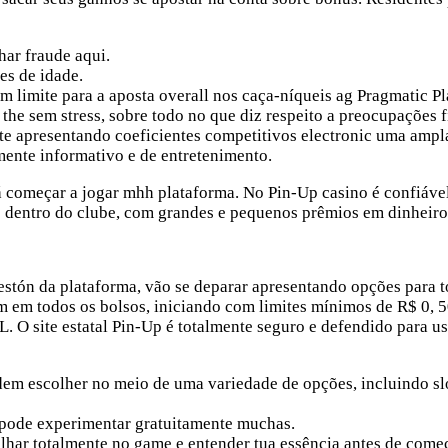
har fraude aqui.
es de idade.
m limite para a aposta overall nos caça-níqueis ag Pragmatic Pl
the sem stress, sobre todo no que diz respeito a preocupações f
te apresentando coeficientes competitivos electronic uma ampl
mente informativo e de entretenimento.
 começar a jogar mhh plataforma. No Pin-Up casino é confiável
os dentro do clube, com grandes e pequenos prêmios em dinheiro
estón da plataforma, vão se deparar apresentando opções para to
m em todos os bolsos, iniciando com limites mínimos de R$ 0, 
site estatal Pin-Up é totalmente seguro e defendido para usu
em escolher no meio de uma variedade de opções, incluindo slot
pode experimentar gratuitamente muchas.
lhar totalmente no game e entender tua essência antes de começ