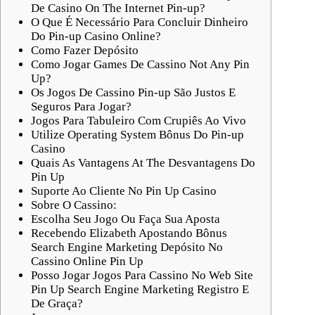
De Casino On The Internet Pin-up?
O Que É Necessário Para Concluir Dinheiro
Do Pin-up Casino Online?
Como Fazer Depósito
Como Jogar Games De Cassino Not Any Pin
Up?
Os Jogos De Cassino Pin-up São Justos E
Seguros Para Jogar?
Jogos Para Tabuleiro Com Crupiês Ao Vivo
Utilize Operating System Bônus Do Pin-up
Casino
Quais As Vantagens At The Desvantagens Do
Pin Up
Suporte Ao Cliente No Pin Up Casino
Sobre O Cassino:
Escolha Seu Jogo Ou Faça Sua Aposta
Recebendo Elizabeth Apostando Bônus
Search Engine Marketing Depósito No
Cassino Online Pin Up
Posso Jogar Jogos Para Cassino No Web Site
Pin Up Search Engine Marketing Registro E
De Graça?