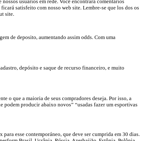
 de nossos usuários em rede. Você encontrará comentários
ficará satisfeito com nosso web site. Lembre-se que los dos os
t site.
ntagem de deposito, aumentando assim odds. Com uma
adastro, depósito e saque de recurso financeiro, e muito
nte o que a maioria de seus compradores deseja. Por isso, a
 que podem producir abaixo novos” “usadas fazer um esportivas
50x para esse contemporáneo, que deve ser cumprida em 30 dias.
erform Brasil, Ucrânia, Rússia, Azerbaijão, Estônia, Polônia,