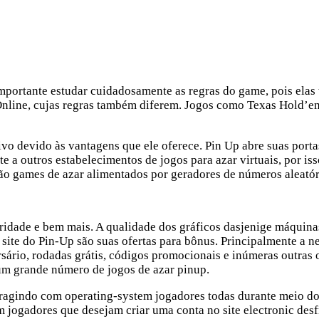
importante estudar cuidadosamente as regras do game, pois elas
nline, cujas regras também diferem. Jogos como Texas Hold’em
ivo devido às vantagens que ele oferece. Pin Up abre suas port
e a outros estabelecimentos de jogos para azar virtuais, por i
ão games de azar alimentados por geradores de números aleatór
aridade e bem mais. A qualidade dos gráficos dasjenige máquinas
site do Pin-Up são suas ofertas para bônus. Principalmente a 
ário, rodadas grátis, códigos promocionais e inúmeras outras of
e um grande número de jogos de azar
pinup
.
eragindo com operating-system jogadores todas durante meio do
m jogadores que desejam criar uma conta no site electronic desfr