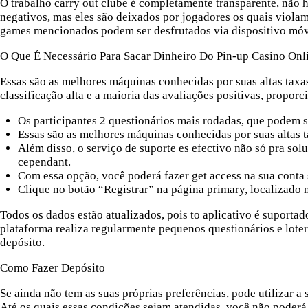
O trabalho carry out clube é completamente transparente, não h
negativos, mas eles são deixados por jogadores os quais viola
games mencionados podem ser desfrutados via dispositivo móvel,
O Que É Necessário Para Sacar Dinheiro Do Pin-up Casino Onl
Essas são as melhores máquinas conhecidas por suas altas tax
classificação alta e a maioria das avaliações positivas, propo
Os participantes 2 questionários mais rodadas, que podem s
Essas são as melhores máquinas conhecidas por suas altas 
Além disso, o serviço de suporte es efectivo não só pra sol
cependant.
Com essa opção, você poderá fazer get access na sua conta 
Clique no botão “Registrar” na página primary, localizado no
Todos os dados estão atualizados, pois to aplicativo é suporta
plataforma realiza regularmente pequenos questionários e loter
depósito.
Como Fazer Depósito
Se ainda não tem as suas próprias preferências, pode utilizar
Até os quais essas condições sejam atendidas, você não poderá 