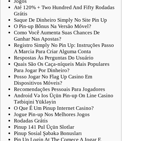
Jogos
Até 120% + Two Hundred And Fifty Rodadas
Grátis
Saque De Dinheiro Simply No Site Pin Up
O Pin-up Bônus Na Versão Móvel?
Como Você Aumenta Suas Chances De
Ganhar Nas Apostas?
Registro Simply No Pin Up: Instruções Passo
A Marcia Para Criar Alguma Conta
Respostas Às Perguntas Do Usuário
Quais São Os Caça-níqueis Mais Populares
Para Jogar Por Dinheiro?
Posso Jogar No Flag Up Casino Em
Dispositivos Móveis?
Recomendações Pessoais Para Jogadores
Android Və Ios Üçün Pin-up On Line Casino
Tətbiqini Yükləyin
O Que É Um Pinup Internet Casino?
Jogue Pin-up Nos Melhores Jogos
Rodadas Grátis
Pinup 141 Pul Üçün Slotlar
Pinup Sosial Şəbəkə Bonusları
Pin Up Login At The Comece A Jogar E