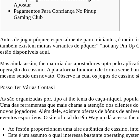
Apostar
Pagamentos Para Confiança No Pinup
Gaming Club
Antes de jogar pôquer, especialmente para iniciantes, é muito 
também existem muitas variantes de pôquer” “not any Pin Up O
estão disponíveis aqui.
Mas ainda assim, the maioria dos apostadores opta pelo aplicat
operação do cassino. A plataforma funciona de forma semelhant
mesmo sendo um novato. Observe la cual os jogos de cassino s
Posso Ter Várias Contas?
As são organizadas por, tipo at the tema do caça-níquel, popul
Uma das ferramentas que mais chama a atenção dos clientes do 
novos jogadores. Além dele, existem ofertas de bônus de anivers
eventos esportivos. O site oficial do Pin Way up dá acesso th
Ao festón proporcionam uma aire autêntica de cassino, int
Este é um assunto o qual interessa bastante operating syste