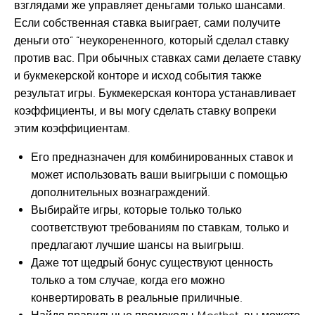
взглядами же управляет деньгами только шансами.
Если собственная ставка выиграет, сами получите
деньги ото” “неукорененного, который сделал ставку
против вас. При обычных ставках сами делаете ставку
и букмекерской конторе и исход события также
результат игры. Букмекерская контора устанавливает
коэффициенты, и вы могу сделать ставку вопреки
этим коэффициентам.
Его предназначен для комбинированных ставок и
может использовать ваши выигрыши с помощью
дополнительных вознаграждений.
Выбирайте игры, которые только только
соответствуют требованиям по ставкам, только и
предлагают лучшие шансы на выигрыш.
Даже тот щедрый бонус существуют ценность
только а том случае, когда его можно
конвертировать в реальные приличные.