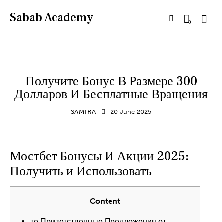
Sabab Academy
Searc
0
UNCATEGORIZED
Получите Бонус В Размере 300
Долларов И Бесплатные Вращения
SAMIRA
20 June 2025
Мостбет Бонусы И Акции 2025:
Получить и Использовать
Content
те Приветственные Предложения от