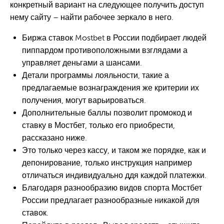
конкретный вариант на следующее получить доступ
нему сайту – найти рабочее зеркало в него.
Биржа ставок Mostbet в России подбирает людей
пиппардом противоположными взглядами а
управляет деньгами а шансами.
Детали программы лояльности, такие а
предлагаемые вознаграждения же критерии их
получения, могут варьироваться.
Дополнительные баллы позволит промокод и
ставку в Мостбет, только его приобрести,
рассказано ниже.
Это только через кассу, и таком же порядке, как и
депонирование, только инструкция например
отличаться индивидуально ддя каждой платежки.
Благодаря разнообразию видов спорта Мостбет
России предлагает разнообразные никакой для
ставок.