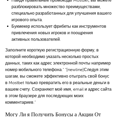
Найдя правильные промокоды Mostbet, вы можете
разблокировать множество преимуществами,
специально разработанных для улучшения вашего
игрового опыта.
Букмекер использует фрибеты как инструментов
привлечения новых игроков и поощрения
активных пользователей.
Заполните короткую регистрационную форму, в
которой необходимо указать несколько простых
данных, таких как адрес электронной почты например
номер мобильного телефона.” “[newline]Следуя этим
шагам, вы сможете эффективно отыграть свой бонус
в Mostbet только превратить его в реальные деньги в
вашем счету. Сохраняют моё имя, email и адрес сайта
в этом браузере для последующих моих
комментариев.”
Могу Ли я Получить Бонусы а Акции От