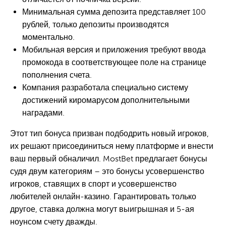
Минимальная сумма депозита представляет 100
рублей, только депозиты производятся
моментально.
Мобильная версия и приложения требуют ввода
промокода в соответствующее поле на странице
пополнения счета.
Компания разработала специально систему
достижений киромарусом дополнительными
наградами.
Этот тип бонуса призван подбодрить новый игроков,
их решают присоединиться нему платформе и внести
ваш первый обналичил. MostBet предлагает бонусы
судя двум категориям – это бонусы усовершенство
игроков, ставящих в спорт и усовершенство
любителей онлайн-казино. Гарантировать только
другое, ставка должна могут выигрышная и 5-ая
ноунсом счету дважды.