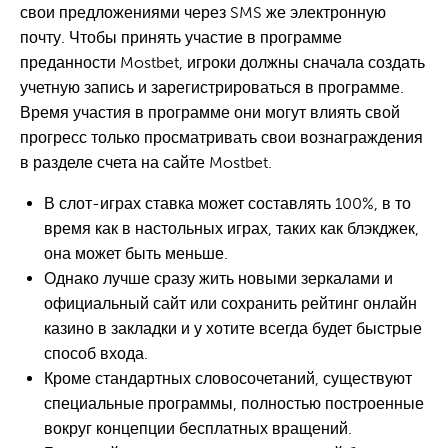
свои предложениями через SMS же электронную
почту. Чтобы принять участие в программе
преданности Mostbet, игроки должны сначала создать
учетную запись и зарегистрироваться в программе.
Время участия в программе они могут влиять свой
прогресс только просматривать свои вознаграждения
в разделе счета на сайте Mostbet.
В слот-играх ставка может составлять 100%, в то
время как в настольных играх, таких как блэкджек,
она может быть меньше.
Однако лучше сразу жить новыми зеркалами и
официальный сайт или сохранить рейтинг онлайн
казино в закладки и у хотите всегда будет быстрые
способ входа.
Кроме стандартных словосочетаний, существуют
специальные программы, полностью построенные
вокруг концепции бесплатных вращений.