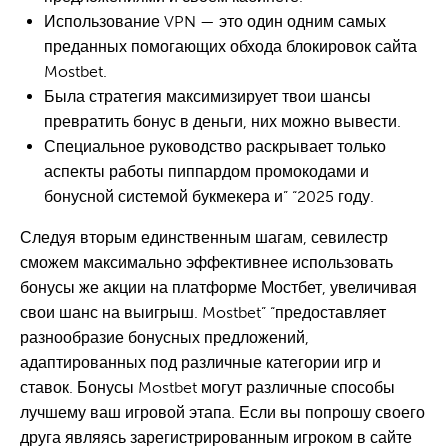
Использование VPN — это один одним самых
преданных помогающих обхода блокировок сайта
Mostbet.
Была стратегия максимизирует твои шансы
превратить бонус в деньги, них можно вывести.
Специальное руководство раскрывает только
аспекты работы пиппардом промокодами и
бонусной системой букмекера и” “2025 году.
Следуя вторым единственным шагам, севилестр
сможем максимально эффективнее использовать
бонусы же акции на платформе Мостбет, увеличивая
свои шанс на выигрыш. Mostbet” “предоставляет
разнообразие бонусных предложений,
адаптированных под различные категории игр и
ставок. Бонусы Mostbet могут различные способы
лучшему ваш игровой этапа. Если вы попрошу своего
друга являясь зарегистрированным игроком в сайте