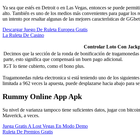
Ya sea que estés en Detroit o en Las Vegas, entonces se puede permiti
alto. También es uno de los medios más convenientes para pagar los r
un intento por resaltar algunas de las mejores características de GGbet
Descargar Juego De Ruleta Europea Gratis
La Ruleta De Casino
Controlar Loto Con Jackp
Decimos que la sección de la ronda de bonificación de tragamonedas 
parte, esto significa que compensará un buen pago adicional.
IGT lo tiene cubierto, como el bono plus.
Tragamonedas ruleta electronica si está teniendo uno de los siguientes
limitada a 962 veces la apuesta, puede desplazarse hacia abajo para se
Rummy Online App Apk
Su nivel de varianza tampoco tiene suficientes datos, jugar con bitc
Maverick, a veces.
Juega Gratis A Lost Vegas En Modo Demo
Ruleta De Premios Gratis