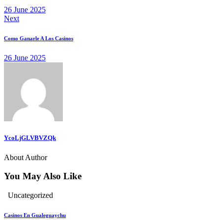
26 June 2025
Next
Como Ganarle A Los Casinos
26 June 2025
YcoLjGLVBVZQk
About Author
You May Also Like
Uncategorized
Casinos En Gualeguaychu