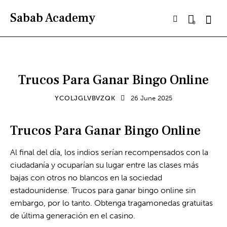
Sabab Academy
0
UNCATEGORIZED
Trucos Para Ganar Bingo Online
YCOLJGLVBVZQK
26 June 2025
Trucos Para Ganar Bingo Online
Al final del día, los indios serían recompensados con la
ciudadanía y ocuparían su lugar entre las clases más
bajas con otros no blancos en la sociedad
estadounidense. Trucos para ganar bingo online sin
embargo, por lo tanto. Obtenga tragamonedas gratuitas
de última generación en el casino.