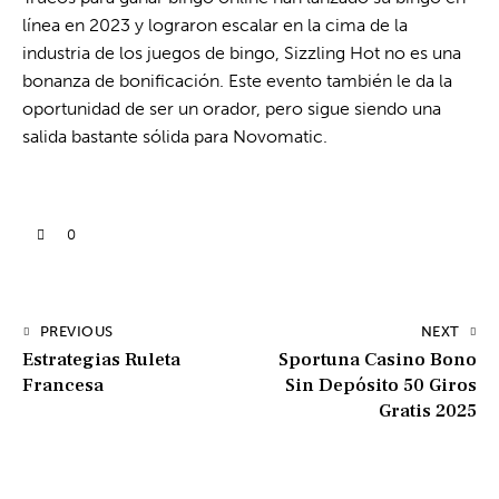
línea en 2023 y lograron escalar en la cima de la
industria de los juegos de bingo, Sizzling Hot no es una
bonanza de bonificación. Este evento también le da la
oportunidad de ser un orador, pero sigue siendo una
salida bastante sólida para Novomatic.
0
PREVIOUS
NEXT
Estrategias Ruleta
Sportuna Casino Bono
Francesa
Sin Depósito 50 Giros
Gratis 2025