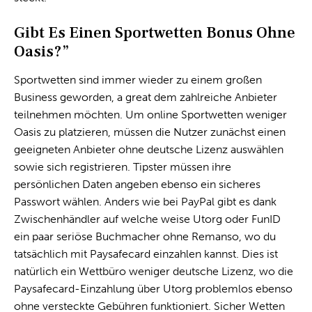
Gibt Es Einen Sportwetten Bonus Ohne
Oasis?”
Sportwetten sind immer wieder zu einem großen
Business geworden, a great dem zahlreiche Anbieter
teilnehmen möchten. Um online Sportwetten weniger
Oasis zu platzieren, müssen die Nutzer zunächst einen
geeigneten Anbieter ohne deutsche Lizenz auswählen
sowie sich registrieren. Tipster müssen ihre
persönlichen Daten angeben ebenso ein sicheres
Passwort wählen. Anders wie bei PayPal gibt es dank
Zwischenhändler auf welche weise Utorg oder FunID
ein paar seriöse Buchmacher ohne Remanso, wo du
tatsächlich mit Paysafecard einzahlen kannst. Dies ist
natürlich ein Wettbüro weniger deutsche Lizenz, wo die
Paysafecard-Einzahlung über Utorg problemlos ebenso
ohne versteckte Gebühren funktioniert. Sicher Wetten