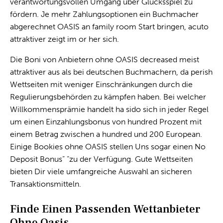
verantwortungsvollen Umgang über Glücksspiel zu
fördern. Je mehr Zahlungsoptionen ein Buchmacher
abgerechnet OASIS an family room Start bringen, acuto
attraktiver zeigt im or her sich.
Die Boni von Anbietern ohne OASIS decreased meist
attraktiver aus als bei deutschen Buchmachern, da perish
Wettseiten mit weniger Einschränkungen durch die
Regulierungsbehörden zu kämpfen haben. Bei welcher
Willkommensprämie handelt ha sido sich in jeder Regel
um einen Einzahlungsbonus von hundred Prozent mit
einem Betrag zwischen a hundred und 200 European.
Einige Bookies ohne OASIS stellen Uns sogar einen No
Deposit Bonus” “zu der Verfügung. Gute Wettseiten
bieten Dir viele umfangreiche Auswahl an sicheren
Transaktionsmitteln.
Finde Einen Passenden Wettanbieter
Ohne Oasis