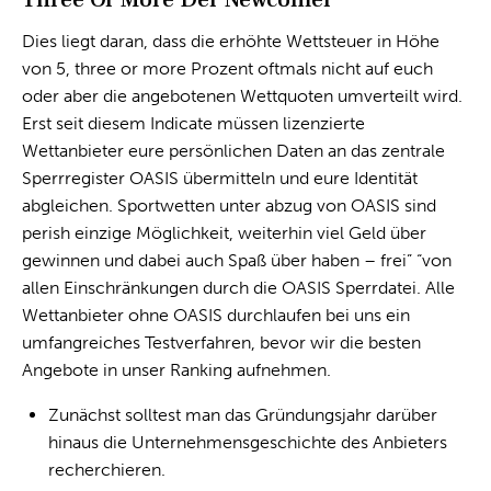
Dies liegt daran, dass die erhöhte Wettsteuer in Höhe
von 5, three or more Prozent oftmals nicht auf euch
oder aber die angebotenen Wettquoten umverteilt wird.
Erst seit diesem Indicate müssen lizenzierte
Wettanbieter eure persönlichen Daten an das zentrale
Sperrregister OASIS übermitteln und eure Identität
abgleichen. Sportwetten unter abzug von OASIS sind
perish einzige Möglichkeit, weiterhin viel Geld über
gewinnen und dabei auch Spaß über haben – frei” “von
allen Einschränkungen durch die OASIS Sperrdatei. Alle
Wettanbieter ohne OASIS durchlaufen bei uns ein
umfangreiches Testverfahren, bevor wir die besten
Angebote in unser Ranking aufnehmen.
Zunächst solltest man das Gründungsjahr darüber
hinaus die Unternehmensgeschichte des Anbieters
recherchieren.