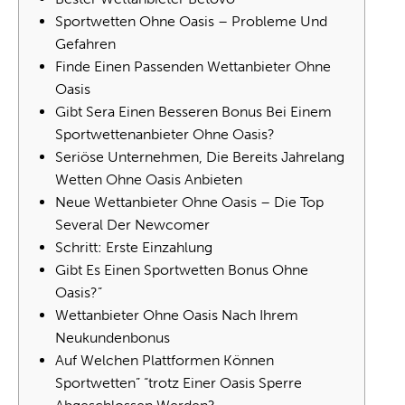
Sportwetten Ohne Oasis – Probleme Und
Gefahren
Finde Einen Passenden Wettanbieter Ohne
Oasis
Gibt Sera Einen Besseren Bonus Bei Einem
Sportwettenanbieter Ohne Oasis?
Seriöse Unternehmen, Die Bereits Jahrelang
Wetten Ohne Oasis Anbieten
Neue Wettanbieter Ohne Oasis – Die Top
Several Der Newcomer
Schritt: Erste Einzahlung
Gibt Es Einen Sportwetten Bonus Ohne
Oasis?”
Wettanbieter Ohne Oasis Nach Ihrem
Neukundenbonus
Auf Welchen Plattformen Können
Sportwetten” “trotz Einer Oasis Sperre