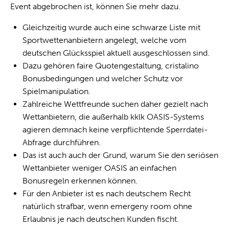
Event abgebrochen ist, können Sie mehr dazu.
Gleichzeitig wurde auch eine schwarze Liste mit
Sportwettenanbietern angelegt, welche vom
deutschen Glücksspiel aktuell ausgeschlossen sind.
Dazu gehören faire Quotengestaltung, cristalino
Bonusbedingungen und welcher Schutz vor
Spielmanipulation.
Zahlreiche Wettfreunde suchen daher gezielt nach
Wettanbietern, die außerhalb kklk OASIS-Systems
agieren demnach keine verpflichtende Sperrdatei-
Abfrage durchführen.
Das ist auch auch der Grund, warum Sie den seriösen
Wettanbieter weniger OASIS an einfachen
Bonusregeln erkennen können.
Für den Anbieter ist es nach deutschem Recht
natürlich strafbar, wenn emergeny room ohne
Erlaubnis je nach deutschen Kunden fischt.