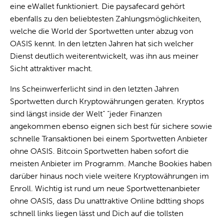
eine eWallet funktioniert. Die paysafecard gehört
ebenfalls zu den beliebtesten Zahlungsmöglichkeiten,
welche die World der Sportwetten unter abzug von
OASIS kennt. In den letzten Jahren hat sich welcher
Dienst deutlich weiterentwickelt, was ihn aus meiner
Sicht attraktiver macht.
Ins Scheinwerferlicht sind in den letzten Jahren
Sportwetten durch Kryptowährungen geraten. Kryptos
sind längst inside der Welt” “jeder Finanzen
angekommen ebenso eignen sich best für sichere sowie
schnelle Transaktionen bei einem Sportwetten Anbieter
ohne OASIS. Bitcoin Sportwetten haben sofort die
meisten Anbieter im Programm. Manche Bookies haben
darüber hinaus noch viele weitere Kryptowährungen im
Enroll. Wichtig ist rund um neue Sportwettenanbieter
ohne OASIS, dass Du unattraktive Online bdtting shops
schnell links liegen lässt und Dich auf die tollsten