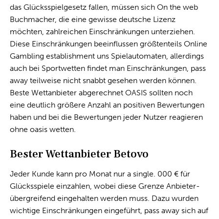
das Glücksspielgesetz fallen, müssen sich On the web
Buchmacher, die eine gewisse deutsche Lizenz
möchten, zahlreichen Einschränkungen unterziehen.
Diese Einschränkungen beeinflussen größtenteils Online
Gambling establishment uns Spielautomaten, allerdings
auch bei Sportwetten findet man Einschränkungen, pass
away teilweise nicht snabbt gesehen werden können.
Beste Wettanbieter abgerechnet OASIS sollten noch
eine deutlich größere Anzahl an positiven Bewertungen
haben und bei die Bewertungen jeder Nutzer reagieren
ohne oasis wetten
.
Bester Wettanbieter Betovo
Jeder Kunde kann pro Monat nur a single. 000 € für
Glücksspiele einzahlen, wobei diese Grenze Anbieter-
übergreifend eingehalten werden muss. Dazu wurden
wichtige Einschränkungen eingeführt, pass away sich auf