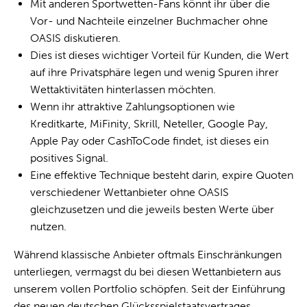
Mit anderen Sportwetten-Fans könnt ihr über die
Vor- und Nachteile einzelner Buchmacher ohne
OASIS diskutieren.
Dies ist dieses wichtiger Vorteil für Kunden, die Wert
auf ihre Privatsphäre legen und wenig Spuren ihrer
Wettaktivitäten hinterlassen möchten.
Wenn ihr attraktive Zahlungsoptionen wie
Kreditkarte, MiFinity, Skrill, Neteller, Google Pay,
Apple Pay oder CashToCode findet, ist dieses ein
positives Signal.
Eine effektive Technique besteht darin, expire Quoten
verschiedener Wettanbieter ohne OASIS
gleichzusetzen und die jeweils besten Werte über
nutzen.
Während klassische Anbieter oftmals Einschränkungen
unterliegen, vermagst du bei diesen Wettanbietern aus
unserem vollen Portfolio schöpfen. Seit der Einführung
des neuen deutschen Glücksspielstaatsvertrages