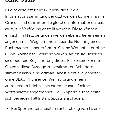
Es gibt viele offizielle Quellen, die für die
Informationssammlung genutzt werden können, nur im
Grunde sind es immer die gleichen Informationen, pass
away zur Verfügung gestellt werden. Diese können
einfach im Netz gefunden werden ebenso liefern einen
angenehmen Weg, um mehr über die Nutzung eines
Buchmachers über erfahren. Online Wettanbieter ohne
OASIS können teilweise so wirken, als ob sie unseriös
sind oder die Registrierung dieses Risiko sein könnte.
Obwohl diese Aussage zu bestimmten Anbietern
stimmen kann, sind oftmals längst nicht alle Anbieter
ohne BEAUTY unseriös. Wer aufgrund einem
aufregenden Erlebnis bei einem leading Online
Wettanbieter abgerechnet OASIS Sperre sucht, sollte
sich bei jeden Fall Instant Sports anschauen.
Bei Sportwettenanbietern unter abzug von Lizenz