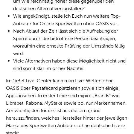
um wie reichhaltig höher diese gegenüber den
deutschen Alternativen ausfallen?
Wie angekündigt, stelle ich Euch nun weitere Top-
Anbieter für Online Sportwetten ohne OASIS vor.
Nach Ablauf der Zeit lässt sich die Aufhebung der
Sperre durch die betroffene Person beantragen,
woraufhin eine erneute Prüfung der Umstände fällig
wird.
Viele Alternativen haben diese Möglichkeit nicht und
sind somit klar im or her Nachteil.
Im 1xBet Live-Center kann man Live-Wetten ohne
OASIS über Paysafecard platzieren sowie sich einige
Apps ansehen. In erster Linie sind expire „Brands“ wie
Librabet, Rabona, MyStake sowie co. nur Markennamen.
Am wichtigsten für uns ist aus diesem grund
herauszufinden, welches Hersteller hinter der jeweiligen
Marke des Sportwetten Anbieters ohne deutsche Lizenz
steckt.