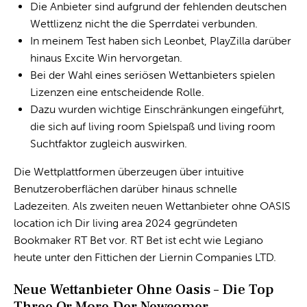
Die Anbieter sind aufgrund der fehlenden deutschen
Wettlizenz nicht the die Sperrdatei verbunden.
In meinem Test haben sich Leonbet, PlayZilla darüber
hinaus Excite Win hervorgetan.
Bei der Wahl eines seriösen Wettanbieters spielen
Lizenzen eine entscheidende Rolle.
Dazu wurden wichtige Einschränkungen eingeführt,
die sich auf living room Spielspaß und living room
Suchtfaktor zugleich auswirken.
Die Wettplattformen überzeugen über intuitive
Benutzeroberflächen darüber hinaus schnelle
Ladezeiten. Als zweiten neuen Wettanbieter ohne OASIS
location ich Dir living area 2024 gegründeten
Bookmaker RT Bet vor. RT Bet ist echt wie Legiano
heute unter den Fittichen der Liernin Companies LTD.
Neue Wettanbieter Ohne Oasis – Die Top
Three Or More Der Newcomer