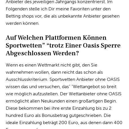
Anbieter des jeweiligen Jahrgangs konzentrierst. Im
Folgenden stelle ich Dir meine Favoriten unter den
Betting shops vor, die als unbekannte Anbieter gesehen
werden können.
Auf Welchen Plattformen Können
Sportwetten” “trotz Einer Oasis Sperre
Abgeschlossen Werden?
Wenn es einen Wettmarkt nicht gibt, den Sie
wahrnehmen wollen, dann reicht das schon als
Ausschlusskriterium. Sportwetten Anbieter ohne OASIS
wissen das und versuchen, das” “Wettangebot so breit
wie möglich aufzustellen. Der Wettanbieter ohne OASIS
ermöglicht allen Neukunden einen großartigen Begin.
Diese bekommen bei ihre erste Einzahlung bis zu 2
hundred Euro als Bonusbetrag gutgeschrieben. Die
ideale Einzahlung beträgt 200 Euro, aus denen dann 400