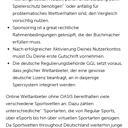
Spielerschutz benötigen” “oder anfällig für
problematisches Wettverhalten sind, den Vergleich
vorsichtig nutzen.
Sponsoring ist a great rechtliche
Rahmenbedingungen geknüpft, die der Buchmacher
erfüllen muss.
Nach erfolgreicher Aktivierung Deines Nutzerkontos
musst Du Deine erste Gutschrift vornehmen.
Die deutsche Regulierungsbehörde GGL setzt voraus,
dass jeglicher Wettanbieter, der eine gewisse
deutsche Lizenz beantragt, an in dasjenige
Sperrsystem integriert werden.
Online Wettanbieter ohne OASIS bereithalten viele
verschiedene Sportwetten an. Dazu zählen
unterschiedliche” “Sportarten, die von Regular Sports,
über eSports bis hin über virtuellen Sportarten genügen.
Da Sportwetten throughout Deutschland weiterhin junge