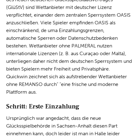
(GlüStV) sind Wettanbieter mit deutscher Lizenz
verpflichtet, einander dem zentralen Sperrsystem OASIS
anzuschließen. Viele Spieler empfinden OASIS als
einschränkend, de uma Einzahlungsgrenzen,
automatische Sperren oder Datenschutzbedenken
bestehen. Wettanbieter ohne PALMERAL nutzen
internationale Lizenzen (z. B. aus Curaçao oder Malta),
unterliegen daher nicht dem deutschen Sperrsystem und
bieten Spielern mehr Freiheit und Privatsphäre.
Quickwin zeichnet sich als aufstrebender Wettanbieter
ohne REMANSO durch” “eine frische und moderne
Plattform aus.
Schritt: Erste Einzahlung
Ursprünglich war angedacht, dass die neue
Glücksspielbehörde in Sachsen-Anhalt diesen Part
einnehmen kann, doch leider ist man in Halle leider