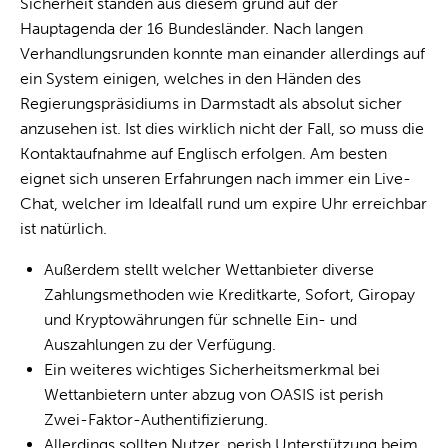
Sicherheit standen aus diesem grund auf der
Hauptagenda der 16 Bundesländer. Nach langen
Verhandlungsrunden konnte man einander allerdings auf
ein System einigen, welches in den Händen des
Regierungspräsidiums in Darmstadt als absolut sicher
anzusehen ist. Ist dies wirklich nicht der Fall, so muss die
Kontaktaufnahme auf Englisch erfolgen. Am besten
eignet sich unseren Erfahrungen nach immer ein Live-
Chat, welcher im Idealfall rund um expire Uhr erreichbar
ist natürlich.
Außerdem stellt welcher Wettanbieter diverse
Zahlungsmethoden wie Kreditkarte, Sofort, Giropay
und Kryptowährungen für schnelle Ein- und
Auszahlungen zu der Verfügung.
Ein weiteres wichtiges Sicherheitsmerkmal bei
Wettanbietern unter abzug von OASIS ist perish
Zwei-Faktor-Authentifizierung.
Allerdings sollten Nutzer, perish Unterstützung beim