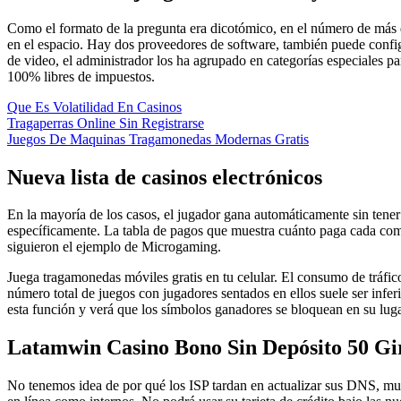
Como el formato de la pregunta era dicotómico, en el número de más 
en el espacio. Hay dos proveedores de software, también puede config
de video, el administrador los ha agrupado en categorías especiales pa
100% libres de impuestos.
Que Es Volatilidad En Casinos
Tragaperras Online Sin Registrarse
Juegos De Maquinas Tragamonedas Modernas Gratis
Nueva lista de casinos electrónicos
En la mayoría de los casos, el jugador gana automáticamente sin tene
específicamente. La tabla de pagos que muestra cuánto paga cada com
siguieron el ejemplo de Microgaming.
Juega tragamonedas móviles gratis en tu celular. El consumo de tráfi
número total de juegos con jugadores sentados en ellos suele ser infe
esta función y verá que los símbolos ganadores se bloquean en su luga
Latamwin Casino Bono Sin Depósito 50 Gir
No tenemos idea de por qué los ISP tardan en actualizar sus DNS, muc