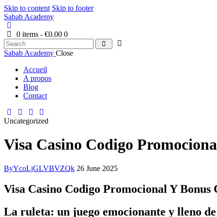
Skip to content
Skip to footer
Sabab Academy
0 items
-
€0.00
0
Sabab Academy
Close
Accueil
A propos
Blog
Contact
Uncategorized
Visa Casino Codigo Promociona
By
YcoLjGLVBVZQk
26 June 2025
Visa Casino Codigo Promocional Y Bonus
La ruleta: un juego emocionante y lleno de