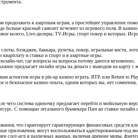
струмента.
 продолжить к азартным играм, а простейшее управление помо
ежде больше красный самолет исчезнет из игрового поля. В кази
гровое колесо, Live-дилеры, TV-Игры, спорт покер и которых. Иг
оты, блэкджек, баккара, рулетка, покер, игральные кости, лото,
 кварплату в ставки и спорт и в азартные игры.
онлайн-чат, где вопросы на вопросы потому даются мгновенно.
казино предлагает онлайн игры на деньги с выводом на карту с
 аспектом игры в pin-up казино играть. RTP, или Return to Pla
ое и безопасное казино опыта, одним которых вы, нет сомнения,
осле чего система одиночку предлагает перейти и мобильную вер
сурс. С помощью легального букмекера Пин ап ставки онлайн с
ания, что гарантирует гарантирующее финансовых средств кли
ные приложения, могут воспользоваться адаптированным под моб
ен слот-игр в различных жанрах, включая древние миры, фэнтез